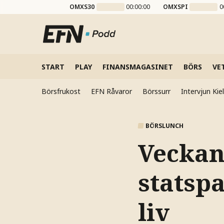
OMXS30
00:00:00
OMXSPI
0
START
PLAY
FINANSMAGASINET
BÖRS
VE
Börsfrukost
EFN Råvaror
Börssurr
Intervjun Ki
BÖRSLUNCH
Veckan
statsp
liv