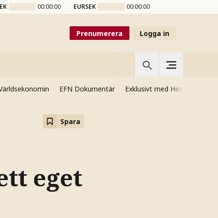
EK
00:00:00
EURSEK
00:00:00
Prenumerera
Logga in
Världsekonomin
EFN Dokumentär
Exklusivt med Hedenmo
Si
Spara
tt eget