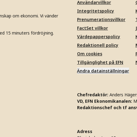
Användarvillkor
Integritetspolicy
unskap om ekonomi. Vi vänder
Prenumerationsvillkor
FactSet villkor
ed 15 minuters fördröjning.
Värdepapperspolicy
Redaktionell policy
Om cookies
Tillgänglighet på EFN
Ändra datainställningar
Chefredaktör:
Anders Häger
VD, EFN Ekonomikanalen:
M
Redaktionschef och tf ansv
Adress