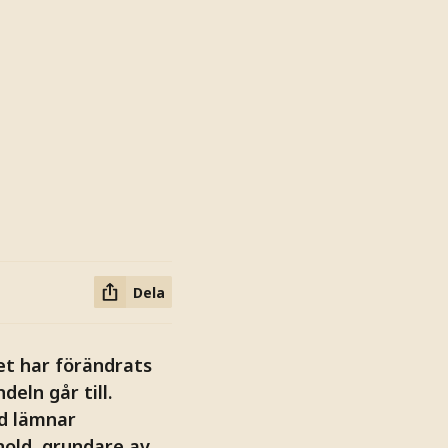
Dela
et har förändrats
eln går till.
ed lämnar
nold, grundare av