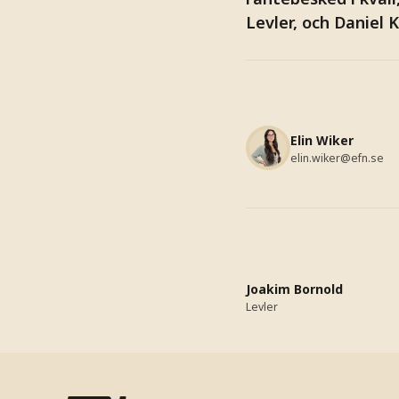
Levler, och Daniel 
Elin Wiker
elin.wiker@efn.se
Joakim Bornold
Levler