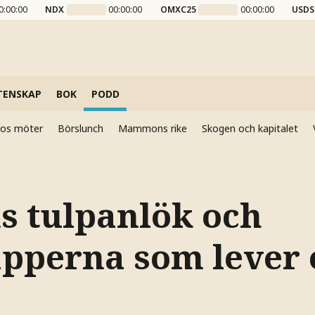
0:00:00
NDX
00:00:00
OMXC25
00:00:00
USDS
TENSKAP
BOK
PODD
elos möter
Börslunch
Mammons rike
Skogen och kapitalet
s tulpanlök och
apperna som lever e