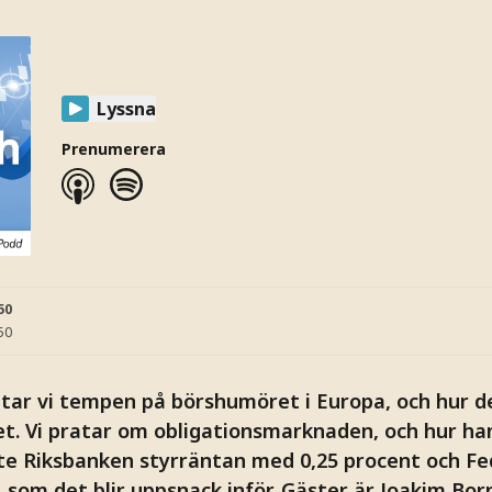
Lyssna
Prenumerera
50
50
 tar vi tempen på börshumöret i Europa, och hur d
t. Vi pratar om obligationsmarknaden, och hur hand
kte Riksbanken styrräntan med 0,25 procent och F
, som det blir uppsnack inför. Gäster är Joakim Bor