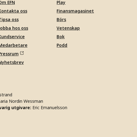
Om EFN
Play
Kontakta oss
Finansmagasinet
Tipsa oss
Börs
Jobba hos oss
Vetenskap
Kundservice
Bok
Medarbetare
Podd
Pressrum
Nyhetsbrev
strand
aria Nordin Wessman
arig utgivare:
Eric Emanuelsson