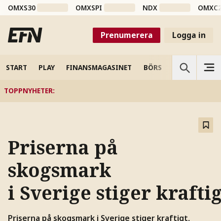
OMXS30
OMXSPI
NDX
OMXC
Prenumerera
Logga in
START
PLAY
FINANSMAGASINET
BÖRS
VETENSKAP
TOPPNYHETER
:
Priserna på
skogsmark
i Sverige stiger kraftig
Priserna på skogsmark i Sverige stiger kraftigt,