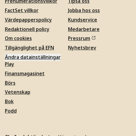
Prenumerationsvillkor
Tipsa oss
FactSet villkor
Jobba hos oss
Värdepapperspolicy
Kundservice
Redaktionell policy
Medarbetare
Om cookies
Pressrum
Tillgänglighet på EFN
Nyhetsbrev
Ändra datainställningar
Play
Finansmagasinet
Börs
Vetenskap
Bok
Podd