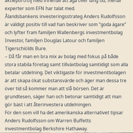
aktieportfölj med innehav att äga över lång tid, menar
experter som EFN har talat med.
Ålandsbankens investeringsstrateg Anders Rudolfsson
är väldigt positiv till vad han beskriver som ”goda ägare”
och lyfter fram familjen Wallenbergs investmentbolag
Investor, familjen Douglas Latour och familjen
Tigerschiölds Bure.
– Då får man en bra mix av bolag med fokus på både
stora stabila företag samt tillväxtbolag samtidigt som alla
betalar utdelning. Det viktigaste för investmentbolagen
är att skapa ökat substansvärde och äger man dessa tre
över tid så kommer man att slå börsen. Det är
grundtesen, säger han och betonar samtidigt att man
gör bäst i att återinvestera utdelningen.
För den som vill ha det amerikanska alternativet tipsar
Anders Rudolfsson om Warren Buffetts
investmentbolag Berkshire Hathaway.