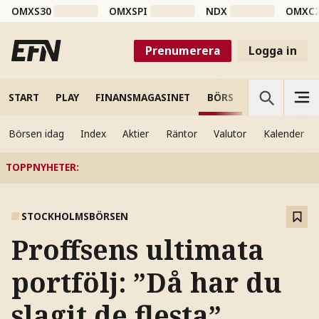
OMXS30
OMXSPI
NDX
OMXC
Prenumerera
Logga in
START
PLAY
FINANSMAGASINET
BÖRS
VETENSKAP
Börsen idag
Index
Aktier
Räntor
Valutor
Kalender
TOPPNYHETER
:
STOCKHOLMSBÖRSEN
Proffsens ultimata
portfölj: ”Då har du
slagit de flesta”