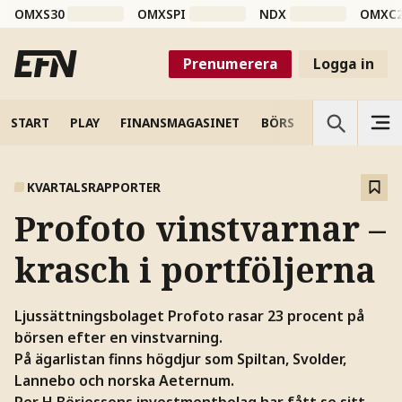
OMXS30
OMXSPI
NDX
OMXC
Prenumerera
Logga in
START
PLAY
FINANSMAGASINET
BÖRS
VETENSKAP
KVARTALSRAPPORTER
Profoto vinstvarnar –
krasch i portföljerna
Ljussättningsbolaget Profoto rasar 23 procent på
börsen efter en vinstvarning.
På ägarlistan finns högdjur som Spiltan, Svolder,
Lannebo och norska Aeternum.
Per H Börjessons investmentbolag har fått se sitt