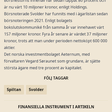
Börsnestorns innehav har sedan tappat 80 procent och
är nu värt 10 miljoner kronor, enligt Holdings.
Börsnoterade Svolder har funnits med i ägarlistan sedan
börsnoteringen 2021. Enligt bolagets
bokslutskommuniké från samma år var innehavet värt
157 miljoner kronor. Fyra år senare är värdet 37 miljoner
kronor, trots att man under perioden nettoköpt 600 000
aktier.
Det norska investmentbolaget Aeternum, med
förvaltaren Vegard Søraunet som grundare, är sjätte
största ägare med tre procent av kapitalet.
FÖLJ TAGGAR
Spiltan
Svolder
FINANSIELLA INSTRUMENT I ARTIKELN