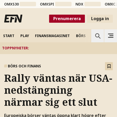
OMXS30
OMXSPI
NDX
OMXC
Prenumerera
Logga in
START
PLAY
FINANSMAGASINET
BÖRS
VETENSKAP
TOPPNYHETER
:
BÖRS OCH FINANS
Rally väntas när USA-
nedstängning
närmar sig ett slut
Europeiska börser väntas öppna klart högre efter