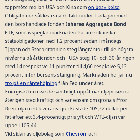
toppmöte mellan USA och Kina som
en besvikelse
.
Obligationer såldes i snabb takt under fredagen med
den börshandlade fonden
Ishares Aggregate Bond
ETF
, som avspeglar marknaden för amerikanska
statsobligationer, ned 1,2 procent sedan i måndags.
I Japan och Storbritannien steg långräntor till de högsta
nivåerna på årtionden och i USA steg 10- och 30-åringen
med 14 respektive 11 punkter till 4,60 respktive 5,13
procent inför börsens stängning. Marknaden börjar nu
tro på en räntehöjning
från Fed under året.
Energisektorn vände samtidigt uppåt när oljepriserna
återigen steg kraftigt och var ensam om gröna siffror.
Brentolja med leverans i juli kostade 109,32 dollar per
fat efter ett 3,4-procentigt prislyft och WTI-oljan var
uppe i 105,44.
Vid sidan av oljebolag som
Chevron
och