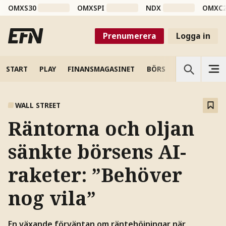
OMXS30
OMXSPI
NDX
OMXC
Prenumerera
Logga in
START
PLAY
FINANSMAGASINET
BÖRS
VETENSKAP
WALL STREET
Räntorna och oljan
sänkte börsens AI-
raketer: ”Behöver
nog vila”
En växande förväntan om räntehöjningar när