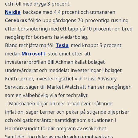
och föll med dryga 3 procent.
Nvidia
backade med 4,4 procent och utmanaren
Cerebras
följde upp gårdagens 70-procentiga rusning
efter börsnotering med ett tapp på 10 procent i en bred
nedgång för börsens halvledarbolag.
Bland techjättarna föll
Tesla
med knappt 5 procent
medan
Microsoft
stod emot efter att
investerarprofilen Bill Ackman kallat bolaget
undervärderat och meddelat investeringar i bolaget.
Keith Lerner, investeringschef vid Truist Advisory
Services, säger till Market Watch att han ser nedgången
som en välbehövlig vila för techrallyt.
– Marknaden böjar bli mer oroad över ihållande
inflation, säger Lerner och pekar på stigande oljepriser
och obligationsräntor samtidigt som situationen i
Hormuzsundet förblir omgiven av osäkerhet.
Samtidigt tog delar av marknaden emot veckans