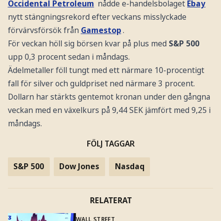
Occidental Petroleum
nådde e-handelsbolaget
Ebay
nytt stängningsrekord efter veckans misslyckade
förvärvsförsök från
Gamestop
.
För veckan höll sig börsen kvar på plus med
S&P 500
upp 0,3 procent sedan i måndags.
Ädelmetaller föll tungt med ett närmare 10-procentigt
fall för silver och guldpriset ned närmare 3 procent.
Dollarn har stärkts gentemot kronan under den gångna
veckan med en växelkurs på 9,44 SEK jämfört med 9,25 i
måndags.
FÖLJ TAGGAR
S&P 500
Dow Jones
Nasdaq
RELATERAT
WALL STREET