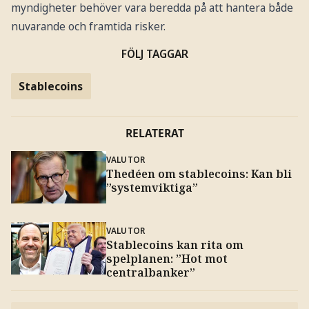
myndigheter behöver vara beredda på att hantera både
nuvarande och framtida risker.
FÖLJ TAGGAR
Stablecoins
RELATERAT
VALUTOR
Thedéen om stablecoins: Kan bli
”systemviktiga”
VALUTOR
Stablecoins kan rita om
spelplanen: ”Hot mot
centralbanker”