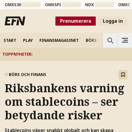
OMXS30
OMXSPI
NDX
OMXC
Prenumerera
Logga in
START
PLAY
FINANSMAGASINET
BÖRS
VETENSKAP
TOPPNYHETER
:
BÖRS OCH FINANS
Riksbankens varning
om stablecoins – ser
betydande risker
Stablecoins växer snabbt globalt och kan skapa