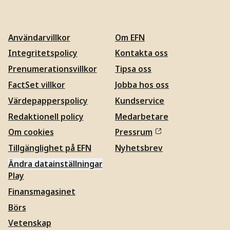
Användarvillkor
Om EFN
Integritetspolicy
Kontakta oss
Prenumerationsvillkor
Tipsa oss
FactSet villkor
Jobba hos oss
Värdepapperspolicy
Kundservice
Redaktionell policy
Medarbetare
Om cookies
Pressrum
Tillgänglighet på EFN
Nyhetsbrev
Ändra datainställningar
Play
Finansmagasinet
Börs
Vetenskap