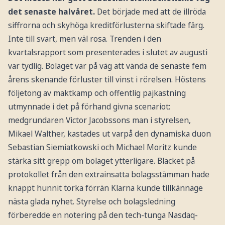
det senaste halvåret.
Det började med att de illröda
siffrorna och skyhöga kreditförlusterna skiftade färg.
Inte till svart, men väl rosa. Trenden i den
kvartalsrapport som presenterades i slutet av augusti
var tydlig. Bolaget var på väg att vända de senaste fem
årens skenande förluster till vinst i rörelsen. Höstens
följetong av maktkamp och offentlig pajkastning
utmynnade i det på förhand givna scenariot:
medgrundaren Victor Jacobssons man i styrelsen,
Mikael Walther, kastades ut varpå den dynamiska duon
Sebastian Siemiatkowski och Michael Moritz kunde
stärka sitt grepp om bolaget ytterligare. Bläcket på
protokollet från den extrainsatta bolagsstämman hade
knappt hunnit torka förrän Klarna kunde tillkännage
nästa glada nyhet. Styrelse och bolagsledning
förberedde en notering på den tech-tunga Nasdaq-