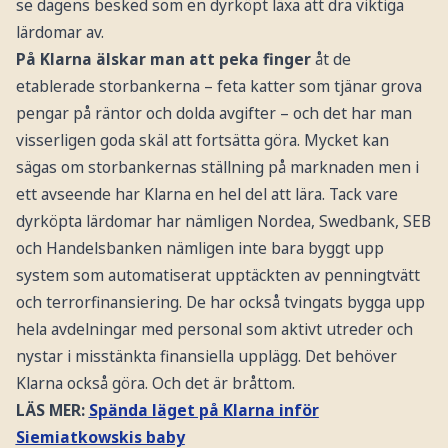
se dagens besked som en dyrköpt läxa att dra viktiga
lärdomar av.
På Klarna älskar man att peka finger
åt de
etablerade storbankerna – feta katter som tjänar grova
pengar på räntor och dolda avgifter – och det har man
visserligen goda skäl att fortsätta göra. Mycket kan
sägas om storbankernas ställning på marknaden men i
ett avseende har Klarna en hel del att lära. Tack vare
dyrköpta lärdomar har nämligen Nordea, Swedbank, SEB
och Handelsbanken nämligen inte bara byggt upp
system som automatiserat upptäckten av penningtvätt
och terrorfinansiering. De har också tvingats bygga upp
hela avdelningar med personal som aktivt utreder och
nystar i misstänkta finansiella upplägg. Det behöver
Klarna också göra. Och det är bråttom.
LÄS MER:
Spända läget på Klarna inför
Siemiatkowskis baby