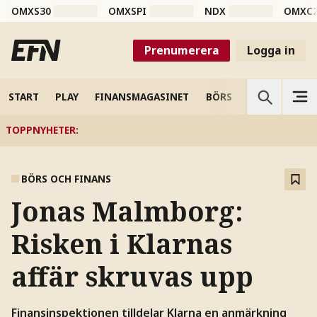
OMXS30
OMXSPI
NDX
OMXC
Prenumerera
Logga in
START
PLAY
FINANSMAGASINET
BÖRS
VETENSKAP
TOPPNYHETER
:
BÖRS OCH FINANS
Jonas Malmborg:
Risken i Klarnas
affär skruvas upp
Finansinspektionen tilldelar Klarna en anmärkning