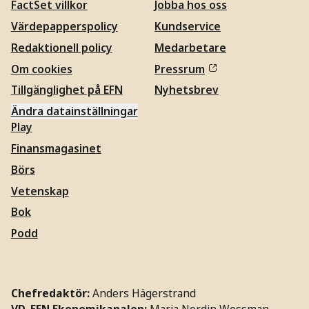
FactSet villkor
Jobba hos oss
Värdepapperspolicy
Kundservice
Redaktionell policy
Medarbetare
Om cookies
Pressrum
Tillgänglighet på EFN
Nyhetsbrev
Ändra datainställningar
Play
Finansmagasinet
Börs
Vetenskap
Bok
Podd
Chefredaktör:
Anders Hägerstrand
VD, EFN Ekonomikanalen:
Maria Nordin Wessman