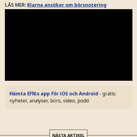
LÄS MER:
Klarna ansöker om börsnotering
Hämta EFN:s app för iOS och Android
- gratis:
nyheter, analyser, börs, video, podd
NÄSTA ARTIKEL