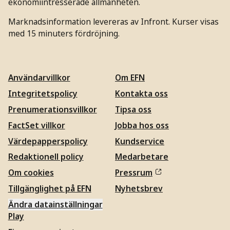
ekonomiintresserade allmänheten.
Marknadsinformation levereras av Infront. Kurser visas
med 15 minuters fördröjning.
Användarvillkor
Om EFN
Integritetspolicy
Kontakta oss
Prenumerationsvillkor
Tipsa oss
FactSet villkor
Jobba hos oss
Värdepapperspolicy
Kundservice
Redaktionell policy
Medarbetare
Om cookies
Pressrum
Tillgänglighet på EFN
Nyhetsbrev
Ändra datainställningar
Play