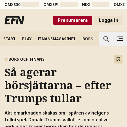
OMXS30
OMXSPI
NDX
OMXC
Prenumerera
Logga in
START
PLAY
FINANSMAGASINET
BÖRS
VETENSKAP
BÖRS OCH FINANS
Så agerar
börsjättarna – efter
Trumps tullar
Aktiemarknaden skakas om i spåren av helgens
tullutspel. Donald Trumps vallöfte som nu blivit
verklighet kräver beredskap hos de svenska