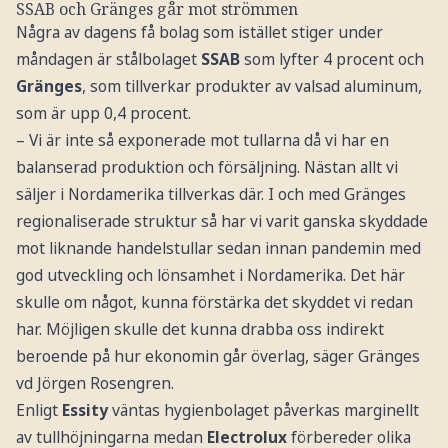
SSAB och Gränges går mot strömmen
Några av dagens få bolag som istället stiger under
måndagen är stålbolaget
SSAB
som lyfter 4 procent och
Gränges
, som tillverkar produkter av valsad aluminum,
som är upp 0,4 procent.
– Vi är inte så exponerade mot tullarna då vi har en
balanserad produktion och försäljning. Nästan allt vi
säljer i Nordamerika tillverkas där. I och med Gränges
regionaliserade struktur så har vi varit ganska skyddade
mot liknande handelstullar sedan innan pandemin med
god utveckling och lönsamhet i Nordamerika. Det här
skulle om något, kunna förstärka det skyddet vi redan
har. Möjligen skulle det kunna drabba oss indirekt
beroende på hur ekonomin går överlag, säger Gränges
vd Jörgen Rosengren.
Enligt
Essity
väntas hygienbolaget påverkas marginellt
av tullhöjningarna medan
Electrolux
förbereder olika