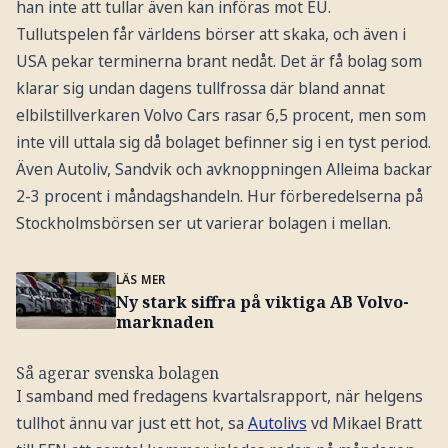
han inte att tullar även kan införas mot EU.
Tullutspelen får världens börser att skaka, och även i
USA pekar terminerna brant nedåt. Det är få bolag som
klarar sig undan dagens tullfrossa där bland annat
elbilstillverkaren Volvo Cars rasar 6,5 procent, men som
inte vill uttala sig då bolaget befinner sig i en tyst period.
Även Autoliv, Sandvik och avknoppningen Alleima backar
2-3 procent i måndagshandeln. Hur förberedelserna på
Stockholmsbörsen ser ut varierar bolagen i mellan.
LÄS MER
Ny stark siffra på viktiga AB Volvo-
marknaden
Så agerar svenska bolagen
I samband med fredagens kvartalsrapport, när helgens
tullhot ännu var just ett hot, sa
Autolivs
vd Mikael Bratt