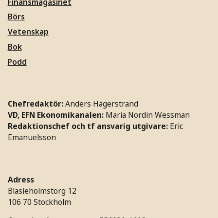
Finansmagasinet
Börs
Vetenskap
Bok
Podd
Chefredaktör:
Anders Hägerstrand
VD, EFN Ekonomikanalen:
Maria Nordin Wessman
Redaktionschef och tf ansvarig utgivare:
Eric
Emanuelsson
Adress
Blasieholmstorg 12
106 70 Stockholm