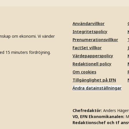
Användarvillkor
Integritetspolicy
unskap om ekonomi. Vi vänder
Prenumerationsvillkor
FactSet villkor
ed 15 minuters fördröjning.
Värdepapperspolicy
Redaktionell policy
Om cookies
Tillgänglighet på EFN
Ändra datainställningar
Chefredaktör:
Anders Häger
VD, EFN Ekonomikanalen:
M
Redaktionschef och tf ansv