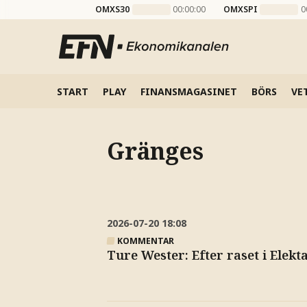
OMXS30
00:00:00
OMXSPI
0
START
PLAY
FINANSMAGASINET
BÖRS
VE
Gränges
2026-07-20
18:08
KOMMENTAR
Ture Wester: Efter raset i Elekta