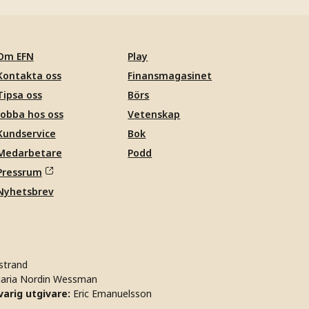
Om EFN
Play
Kontakta oss
Finansmagasinet
Tipsa oss
Börs
Jobba hos oss
Vetenskap
Kundservice
Bok
Medarbetare
Podd
Pressrum
Nyhetsbrev
strand
aria Nordin Wessman
arig utgivare:
Eric Emanuelsson