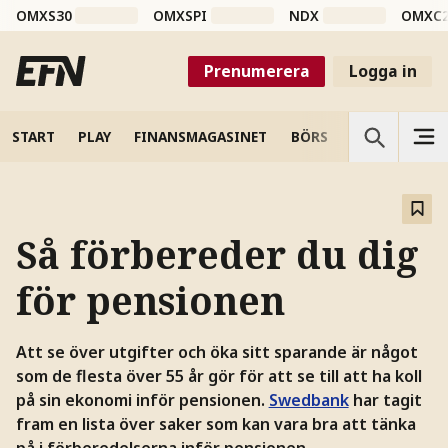
OMXS30
OMXSPI
NDX
OMXC
Prenumerera
Logga in
START
PLAY
FINANSMAGASINET
BÖRS
VETENSKAP
Så förbereder du dig
för pensionen
Att se över utgifter och öka sitt sparande är något
som de flesta över 55 år gör för att se till att ha koll
på sin ekonomi inför pensionen.
Swedbank
har tagit
fram en lista över saker som kan vara bra att tänka
på i förberedelserna inför pensionen.