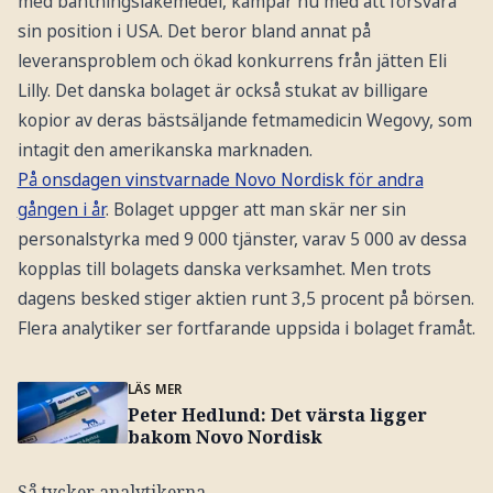
med bantningsläkemedel, kämpar nu med att försvara
sin position i USA. Det beror bland annat på
leveransproblem och ökad konkurrens från jätten Eli
Lilly. Det danska bolaget är också stukat av billigare
kopior av deras bästsäljande fetmamedicin Wegovy, som
intagit den amerikanska marknaden.
På onsdagen vinstvarnade Novo Nordisk för andra
gången i år
. Bolaget uppger att man skär ner sin
personalstyrka med 9 000 tjänster, varav 5 000 av dessa
kopplas till bolagets danska verksamhet. Men trots
dagens besked stiger aktien runt 3,5 procent på börsen.
Flera analytiker ser fortfarande uppsida i bolaget framåt.
LÄS MER
Peter Hedlund: Det värsta ligger
bakom Novo Nordisk
Så tycker analytikerna