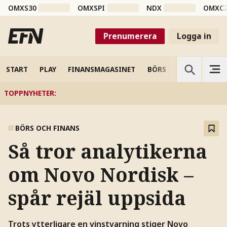
OMXS30
OMXSPI
NDX
OMXC
Prenumerera
Logga in
START
PLAY
FINANSMAGASINET
BÖRS
VETENSKAP
TOPPNYHETER
:
BÖRS OCH FINANS
Så tror analytikerna
om Novo Nordisk –
spår rejäl uppsida
Trots ytterligare en vinstvarning stiger Novo