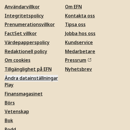
Användarvillkor
Om EFN
Integritetspolicy
Kontakta oss
Prenumerationsvillkor
Tipsa oss
FactSet villkor
Jobba hos oss
Värdepapperspolicy
Kundservice
Redaktionell policy
Medarbetare
Om cookies
Pressrum
Tillgänglighet på EFN
Nyhetsbrev
Ändra datainställningar
Play
Finansmagasinet
Börs
Vetenskap
Bok
Podd