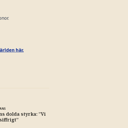
onor.
ärlden här.
ANS
s dolda styrka: ”Vi
siffrigt”