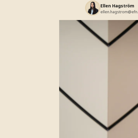
Ellen Hagström
ellen.hagstrom@efn