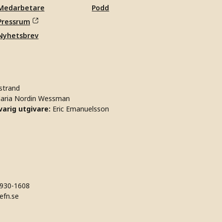
Medarbetare
Podd
Pressrum
Nyhetsbrev
strand
aria Nordin Wessman
arig utgivare:
Eric Emanuelsson
930-1608
efn.se