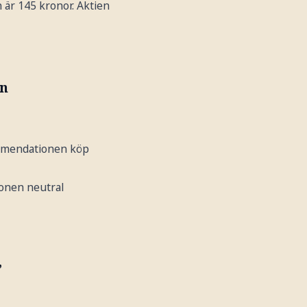
n är 145 kronor. Aktien
en
ommendationen köp
ionen neutral
”