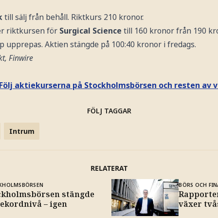
k
till sälj från behåll. Riktkurs 210 kronor.
er riktkursen för
Surgical Science
till 160 kronor från 190 kr
upprepas. Aktien stängde på 100:40 kronor i fredags.
t, Finwire
Följ aktiekurserna på Stockholmsbörsen och resten av v
FÖLJ TAGGAR
Intrum
RELATERAT
KHOLMSBÖRSEN
BÖRS OCH FIN
ckholmsbörsen stängde
Rapporten
rekordnivå – igen
växer två