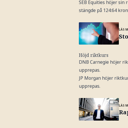
SEB Equities höjer si
stängde på 124:64 kro
LÄS 
St
Höjd riktkurs
DNB Carnegie höjer ri
upprepas.
JP Morgan höjer riktku
upprepas.
LÄS 
Rap