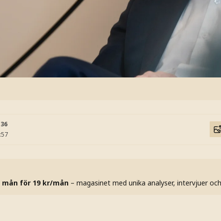
:36
:57
 mån för 19 kr/mån
– magasinet med unika analyser, intervjuer oc