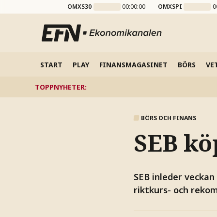
OMXS30
00:00:00
OMXSPI
0
START
PLAY
FINANSMAGASINET
BÖRS
VE
TOPPNYHETER
:
BÖRS OCH FINANS
SEB kö
SEB inleder veckan
riktkurs- och reko