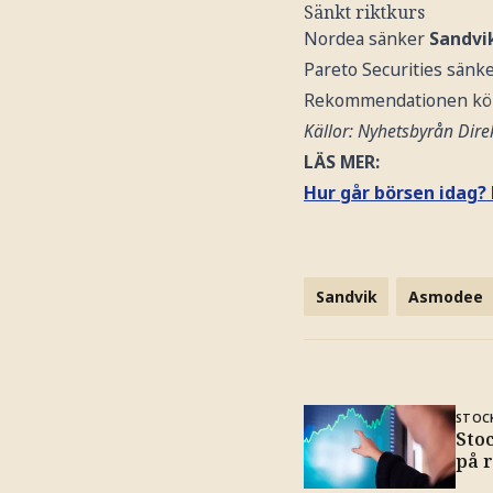
Sänkt riktkurs
Nordea sänker
Sandvi
Pareto Securities sänk
Rekommendationen köp 
Källor: Nyhetsbyrån Direk
LÄS MER:
Hur går börsen idag? 
Sandvik
Asmodee
STOC
Sto
på 