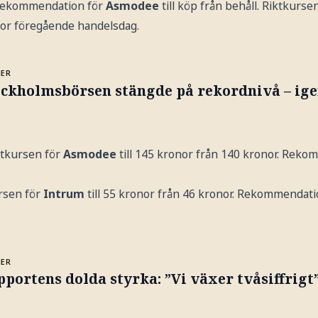
n rekommendation för
Asmodee
till köp från behåll. Riktkurse
nor föregående handelsdag.
MER
ockholmsbörsen stängde på rekordnivå – ig
ktkursen för
Asmodee
till 145 kronor från 140 kronor. Rek
rsen för
Intrum
till 55 kronor från 46 kronor. Rekommendat
MER
portens dolda styrka: ”Vi växer tvåsiffrigt