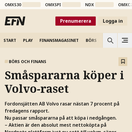
OMXS30
OMXSPI
NDX
OMXC
Prenumerera
Logga in
START
PLAY
FINANSMAGASINET
BÖRS
VETENSKAP
BÖRS OCH FINANS
Småspararna köper i
Volvo-raset
Fordonsjätten AB Volvo rasar nästan 7 procent på
fredagens rapport.
Nu passar småspararna på att köpa i nedgången.
– Aktien är den absolut mest nettoköpta på
Nordnets plattform just nu sett till volym, säger