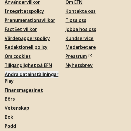
Användarvillkor
Om EFN
Integritetspolicy
Kontakta oss
Prenumerationsvillkor
Tipsa oss
FactSet villkor
Jobba hos oss
Värdepapperspolicy
Kundservice
Redaktionell policy
Medarbetare
Om cookies
Pressrum
Tillgänglighet på EFN
Nyhetsbrev
Ändra datainställningar
Play
Finansmagasinet
Börs
Vetenskap
Bok
Podd