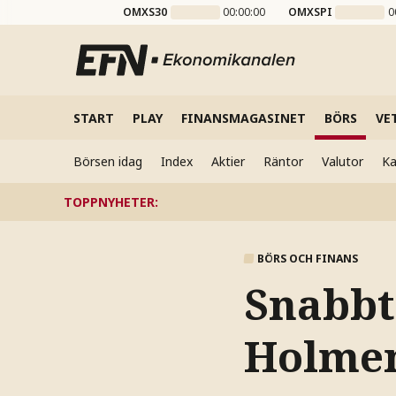
OMXS30
00:00:00
OMXSPI
0
START
PLAY
FINANSMAGASINET
BÖRS
VE
Börsen idag
Index
Aktier
Räntor
Valutor
Ka
TOPPNYHETER
:
BÖRS OCH FINANS
Snabbt
Holme