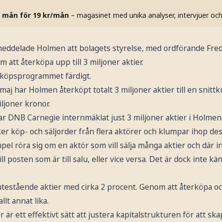
 mån för 19 kr/mån
– magasinet med unika analyser, intervjuer oc
meddelade Holmen att bolagets styrelse, med ordförande Fred
m att återköpa upp till 3 miljoner aktier.
rköpsprogrammet färdigt.
j har Holmen återköpt totalt 3 miljoner aktier till en snitt
iljoner kronor.
 DNB Carnegie internmäklat just 3 miljoner aktier i Holmen.
r köp- och säljorder från flera aktörer och klumpar ihop des
empel röra sig om en aktör som vill sälja många aktier och dä
ill posten som är till salu, eller vice versa. Det är dock inte kä
 utestående aktier med cirka 2 procent. Genom att återköpa o
llt annat lika.
 är ett effektivt sätt att justera kapitalstrukturen för att sk