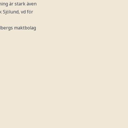
ning är stark även
k Sjölund, vd för
ndbergs maktbolag