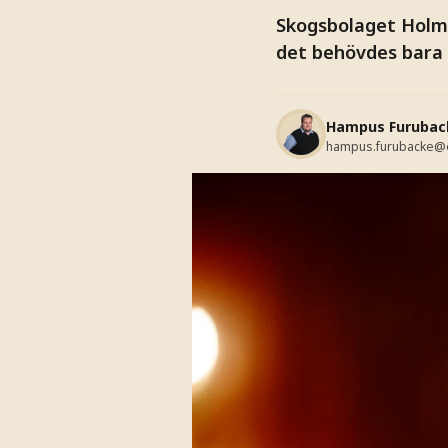
Skogsbolaget Holme
det behövdes bara 
Hampus Furubac
hampus.furubacke@