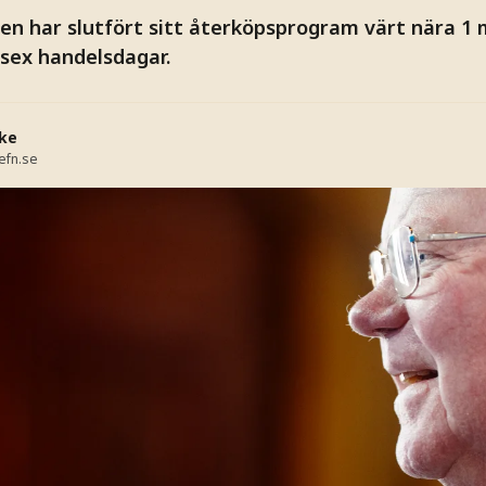
n har slutfört sitt återköpsprogram värt nära 1 mi
sex handelsdagar.
ke
efn.se