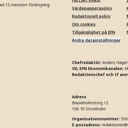
FactSet villkor
ed 15 minuters fördröjning.
Värdepapperspolicy
Redaktionell policy
Om cookies
Tillgänglighet på EFN
Ändra datainställningar
Chefredaktör:
Anders Häger
VD, EFN Ekonomikanalen:
M
Redaktionschef och tf ansv
Adress
Blasieholmstorg 12
106 70 Stockholm
Organisationsnummer:
556
E-postadress:
redaktionen@