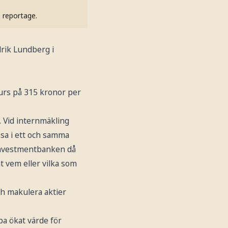
h reportage.
rik Lundberg i
kurs på 315 kronor per
 Vid internmäkling
sa i ett och samma
r investmentbanken då
nt vem eller vilka som
ch makulera aktier
apa ökat värde för