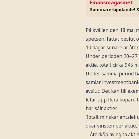
Finansmagasinet
Sommarerbjudande! 3
På kvällen den 18 maj 
spetsen, fattat beslut o
10 dagar senare är åte
Under perioden 20–27 ma
aktie, totalt cirka 945 m
Under samma period har
samlar investmentbanke
avslut. Det kan till ex
letar upp flera köpare t
har sålt aktier.
Totalt minskar antalet
ökar vinsten per aktie, a
– Återköp av egna aktier