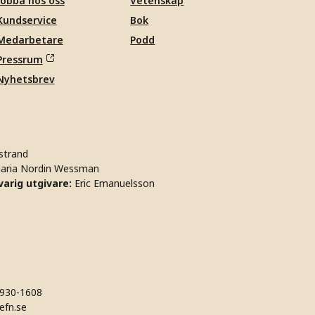
Jobba hos oss
Vetenskap
Kundservice
Bok
Medarbetare
Podd
Pressrum
Nyhetsbrev
strand
aria Nordin Wessman
arig utgivare:
Eric Emanuelsson
930-1608
efn.se