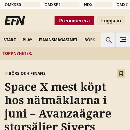
OMXS30
OMXSPI
NDX
OMXC
Prenumerera
Logga in
START
PLAY
FINANSMAGASINET
BÖRS
VETENSKAP
TOPPNYHETER
:
BÖRS OCH FINANS
Space X mest köpt
hos nätmäklarna i
juni – Avanzaägare
storsäljer Sivers