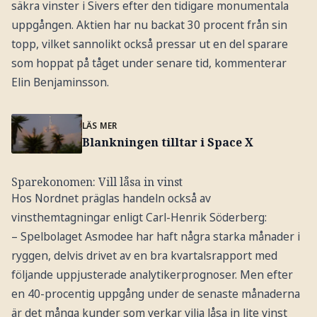
säkra vinster i Sivers efter den tidigare monumentala
uppgången. Aktien har nu backat 30 procent från sin
topp, vilket sannolikt också pressar ut en del sparare
som hoppat på tåget under senare tid, kommenterar
Elin Benjaminsson.
LÄS MER
Blankningen tilltar i Space X
Sparekonomen: Vill låsa in vinst
Hos Nordnet präglas handeln också av
vinsthemtagningar enligt Carl-Henrik Söderberg:
– Spelbolaget Asmodee har haft några starka månader i
ryggen, delvis drivet av en bra kvartalsrapport med
följande uppjusterade analytikerprognoser. Men efter
en 40-procentig uppgång under de senaste månaderna
är det många kunder som verkar vilja låsa in lite vinst