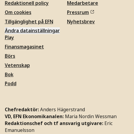
Redaktionell policy
Medarbetare
Om cookies
Pressrum
Tillgänglighet på EFN
Nyhetsbrev
Ändra datainställningar
Play
Finansmagasinet
Börs
Vetenskap
Bok
Podd
Chefredaktör:
Anders Hägerstrand
VD, EFN Ekonomikanalen:
Maria Nordin Wessman
Redaktionschef och tf ansvarig utgivare:
Eric
Emanuelsson