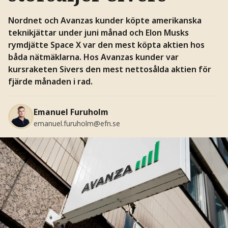
Nordnet och Avanzas kunder köpte a
merikanska
teknikjättar under juni månad och Elon Musks
rymdjätte Space X var den mest köpta aktien hos
båda
nätmäklarna. Hos Avanzas kunder var
kursraketen Sivers den mest nettosålda aktien för
fjärde månaden i rad.
Emanuel Furuholm
emanuel.furuholm@efn.se