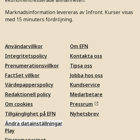
ekonomiintresserade allmänheten.
Marknadsinformation levereras av Infront. Kurser visas
med 15 minuters fördröjning.
Användarvillkor
Om EFN
Integritetspolicy
Kontakta oss
Prenumerationsvillkor
Tipsa oss
FactSet villkor
Jobba hos oss
Värdepapperspolicy
Kundservice
Redaktionell policy
Medarbetare
Om cookies
Pressrum
Tillgänglighet på EFN
Nyhetsbrev
Ändra datainställningar
Play