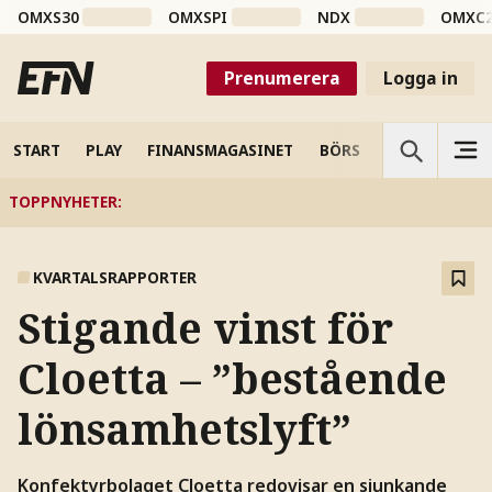
OMXS30
OMXSPI
NDX
OMXC
Prenumerera
Logga in
START
PLAY
FINANSMAGASINET
BÖRS
VETENSKAP
TOPPNYHETER
:
KVARTALSRAPPORTER
Stigande vinst för
Cloetta – ”bestående
lönsamhetslyft”
Konfektyrbolaget Cloetta redovisar en sjunkande