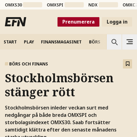
OMXS30
OMXSPI
NDX
OMXC
Prenumerera
Logga in
START
PLAY
FINANSMAGASINET
BÖRS
VETENSKAP
BÖRS OCH FINANS
Stockholmsbörsen
stänger rött
Stockholmsbörsen inleder veckan surt med
nedgångar på både breda OMXSPI och
storbolagsindexet OMXS30. Saab fortsätter
samtidigt klättra efter den senaste månadens
starka utveckling.