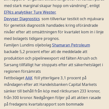
med stark marginal skapar hopp om vändning", enligt
EFN:s analytiker Ture Wester.
Devyser Diagnostics
som tillverkar testkit och mjukvara
för genetisk diagnostik handlades kring oförändrade
nivåer efter att omsättningen för kvartalet kom in i linje
med bolagets tidigare prognos.
Familjen Lundins oljebolag
Shamaran Petroleum
backade 5,2 procent efter att de meddelade att
produktion och pipelineexport vid fälten Atrush och
Sarsang tillfälligt har stoppats efter att säkerhetsläget i
regionen försämrats
Fettbolaget
AAK
föll ytterligare 3,1 procent på
måndagen efter att Handelsbanken Capital Markets
sänker till behåll från köp med riktkursen 233 kronor,
från 300 kronor. Nedgången följer på att aktien rasade
på fredagens kvartalsrapport som bommade