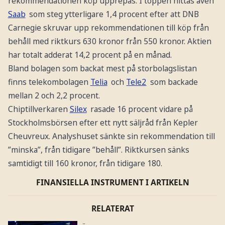
rekommendationen köp upprepas. I toppen hittas även
Saab
som steg ytterligare 1,4 procent efter att DNB
Carnegie skruvar upp rekommendationen till köp från
behåll med riktkurs 630 kronor från 550 kronor. Aktien
har totalt adderat 14,2 procent på en månad.
Bland bolagen som backat mest på storbolagslistan
finns telekombolagen
Telia
och
Tele2
som backade
mellan 2 och 2,2 procent.
Chiptillverkaren
Silex
rasade 16 procent vidare på
Stockholmsbörsen efter ett nytt säljråd från Kepler
Cheuvreux. Analyshuset sänkte sin rekommendation till
”minska”, från tidigare ”behåll”. Riktkursen sänks
samtidigt till 160 kronor, från tidigare 180.
FINANSIELLA INSTRUMENT I ARTIKELN
RELATERAT