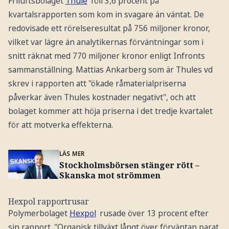
Friluftsbolaget
Thule
föll 3,6 procent på
kvartalsrapporten som kom in svagare än väntat. De
redovisade ett rörelseresultat på 756 miljoner kronor,
vilket var lägre än analytikernas förväntningar som i
snitt räknat med 770 miljoner kronor enligt Infronts
sammanställning. Mattias Ankarberg som är Thules vd
skrev i rapporten att "ökade råmaterialpriserna
påverkar även Thules kostnader negativt", och att
bolaget kommer att höja priserna i det tredje kvartalet
för att motverka effekterna.
LÄS MER
Stockholmsbörsen stänger rött –
Skanska mot strömmen
Hexpol rapportrusar
Polymerbolaget
Hexpol
rusade över 13 procent efter
sin rapport. "Organisk tillväxt långt över förväntan parat