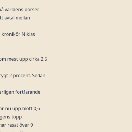
å världens börser.
tt avtal mellan
s krönikör Niklas
om mest upp cirka 2,5
rygt 2 procent. Sedan
erligen fortfarande
är nu upp blott 0,6
agens topp.
ar rasat över 9