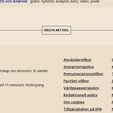
iOS och Android
- gratis: nyheter, analyser, börs, video, podd
NÄSTA ARTIKEL
Användarvillkor
Integritetspolicy
unskap om ekonomi. Vi vänder
Prenumerationsvillkor
FactSet villkor
ed 15 minuters fördröjning.
Värdepapperspolicy
Redaktionell policy
Om cookies
Tillgänglighet på EFN