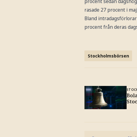
procent sedan dagshögs
rasade 27 procent i ma
Bland intradagsförlora
procent från deras dag
Stockholmsbörsen
STOC
Bol
Sto