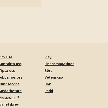
Om EFN
Play
Kontakta oss
Finansmagasinet
Tipsa oss
Börs
Jobba hos oss
Vetenskap
Kundservice
Bok
Medarbetare
Podd
Pressrum
Nyhetsbrev