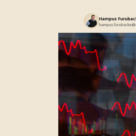
Hampus Furubac
hampus.furubacke@