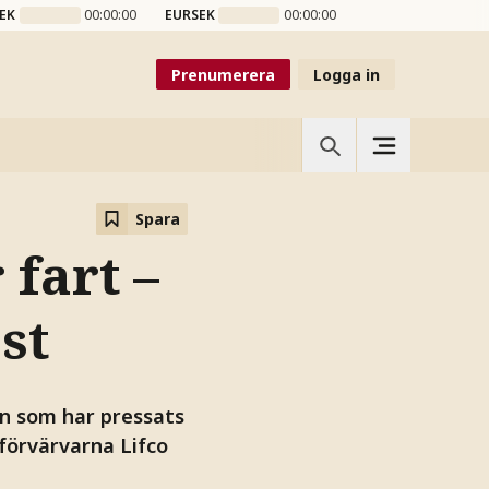
EK
00:00:00
EURSEK
00:00:00
Prenumerera
Logga in
Spara
fart –
st
n som har pressats
förvärvarna Lifco