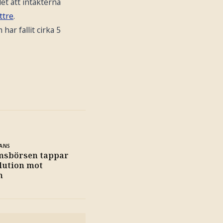
et att intäkterna
ttre
.
ar fallit cirka 5
ANS
msbörsen tappar
olution mot
n