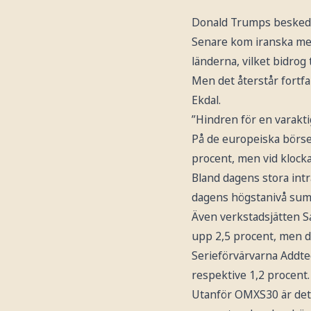
Donald Trumps besked o
Senare kom iranska medi
länderna, vilket bidrog 
Men det återstår fortfa
Ekdal.
”Hindren för en varakti
På de europeiska börse
procent, men vid klocka
Bland dagens stora int
dagens högstanivå summ
Även verkstadsjätten Sa
upp 2,5 procent, men d
Serieförvärvarna Addte
respektive 1,2 procent.
Utanför OMXS30 är det 