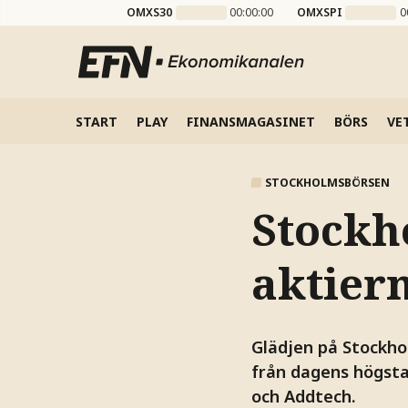
OMXS30
00:00:00
OMXSPI
0
START
PLAY
FINANSMAGASINET
BÖRS
VE
STOCKHOLMSBÖRSEN
Stockh
aktier
Glädjen på Stockho
från dagens högsta
och Addtech.