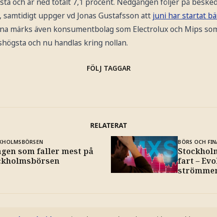
ta och är ned totalt 7,1 procent. Nedgången följer på besked
j, samtidigt uppger vd Jonas Gustafsson att
juni har startat bä
rna märks även konsumentbolag som Electrolux och Mips som h
shögsta och nu handlas kring nollan.
FÖLJ TAGGAR
RELATERAT
KHOLMSBÖRSEN
BÖRS OCH FIN
agen som faller mest på
Stockhol
ckholmsbörsen
fart – Ev
strömme