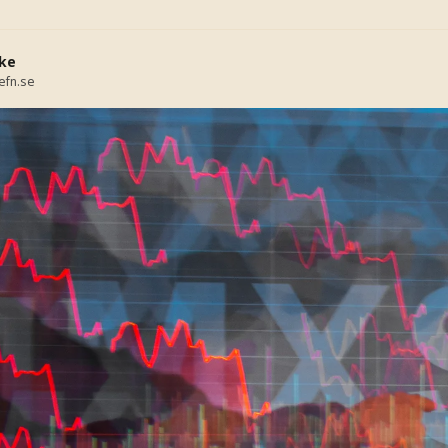
ke
efn.se