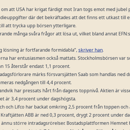
m att USA har krigat färdigt mot Iran togs emot med jubel p
euppgifter där det bekräftades att det finns ett utkast till e
till att trycka upp börsen ytterligare.
rande många svåra frågor att lösa ut, vilket bland annat EFN:
g lösning är fortfarande formidabla”,
skriver han
.
rna har entusiasmen också mattats. Stockholmsbörsen var s
n 15 återstår endast 1,1 procent.
radagsförlorare märks försvarsjätten Saab som handlas ned d
eras nedgången till 4,4 procent.
ndvik har pressats hårt från dagens toppnivå. Aktien är viss
et är 3,4 procent under dagshögsta.
ch och Lifco har backat omkring 2,5 procent från toppen och 
 Kraftjätten ABB är ned 0,3 procent, drygt 2 procent under d
ännu större intradagsrörelser. Bostadsplattformen Hemnet h