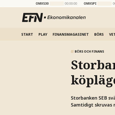
OMXS30
00:00:00
OMXSPI
0
START
PLAY
FINANSMAGASINET
BÖRS
VE
BÖRS OCH FINANS
Storba
köpläg
Storbanken SEB svän
Samtidigt skruvas r