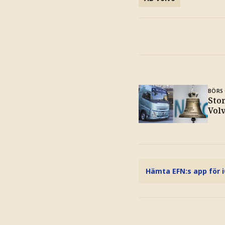
BÖRS 
Sto
Vol
Hämta EFN:s app för 