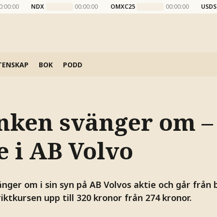
0:00:00
NDX
00:00:00
OMXC25
00:00:00
USDS
TENSKAP
BOK
PODD
nken svänger om –
e i AB Volvo
ger om i sin syn på AB Volvos aktie och går från be
iktkursen upp till 320 kronor från 274 kronor.