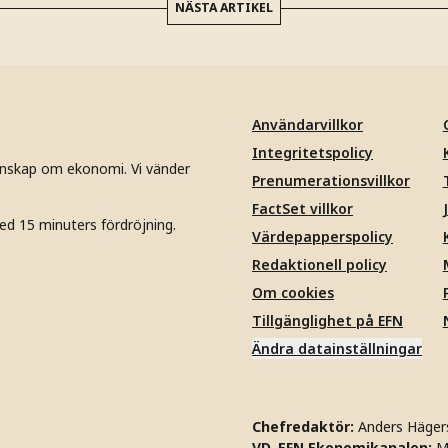
NÄSTA ARTIKEL
Användarvillkor
Integritetspolicy
unskap om ekonomi. Vi vänder
Prenumerationsvillkor
FactSet villkor
ed 15 minuters fördröjning.
Värdepapperspolicy
Redaktionell policy
Om cookies
Tillgänglighet på EFN
Ändra datainställningar
Chefredaktör:
Anders Häger
VD, EFN Ekonomikanalen:
M