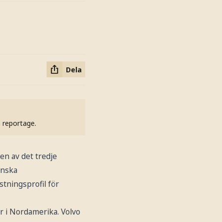
Dela
h reportage.
en av det tredje
anska
tningsprofil för
r i Nordamerika. Volvo