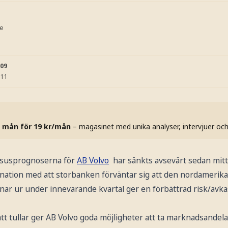
se
:09
:11
 mån för 19 kr/mån
– magasinet med unika analyser, intervjuer oc
nsusprognoserna för
AB Volvo
har sänkts avsevärt sedan mitt
bination med att storbanken förväntar sig att den nordamerik
ar ur under innevarande kvartal ger en förbättrad risk/avkas
t tullar ger AB Volvo goda möjligheter att ta marknadsandela