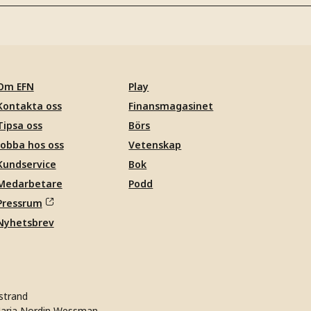
Om EFN
Play
Kontakta oss
Finansmagasinet
Tipsa oss
Börs
Jobba hos oss
Vetenskap
Kundservice
Bok
Medarbetare
Podd
Pressrum
Nyhetsbrev
strand
aria Nordin Wessman