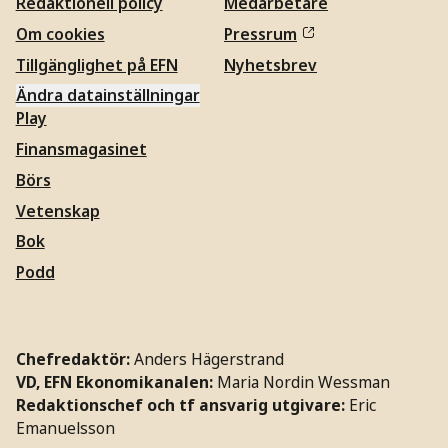
Redaktionell policy
Medarbetare
Om cookies
Pressrum
Tillgänglighet på EFN
Nyhetsbrev
Ändra datainställningar
Play
Finansmagasinet
Börs
Vetenskap
Bok
Podd
Chefredaktör:
Anders Hägerstrand
VD, EFN Ekonomikanalen:
Maria Nordin Wessman
Redaktionschef och tf ansvarig utgivare:
Eric
Emanuelsson