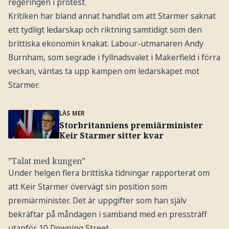
regeringen i protest.
Kritiken har bland annat handlat om att Starmer saknat
ett tydligt ledarskap och riktning samtidigt som den
brittiska ekonomin knakat. Labour-utmanaren Andy
Burnham, som segrade i fyllnadsvalet i Makerfield i förra
veckan, väntas ta upp kampen om ledarskapet mot
Starmer.
LÄS MER
Storbritanniens premiärminister
Keir Starmer sitter kvar
”Talat med kungen”
Under helgen flera brittiska tidningar rapporterat om
att Keir Starmer övervägt sin position som
premiärminister. Det är uppgifter som han själv
bekräftar på måndagen i samband med en pressträff
utanför 10 Downing Street.