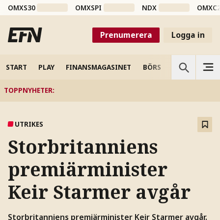
OMXS30
OMXSPI
NDX
OMXC
Prenumerera
Logga in
START
PLAY
FINANSMAGASINET
BÖRS
VETENSKAP
TOPPNYHETER
:
UTRIKES
Storbritanniens
premiärminister
Keir Starmer avgår
Storbritanniens premiärminister Keir Starmer avgår.