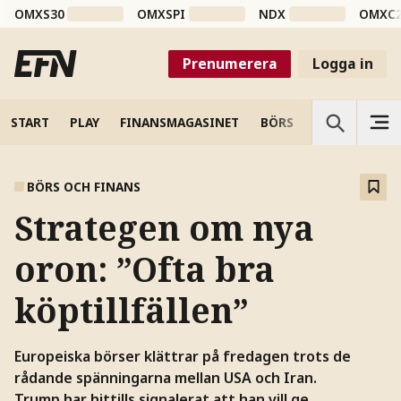
OMXS30
OMXSPI
NDX
OMXC
Prenumerera
Logga in
START
PLAY
FINANSMAGASINET
BÖRS
VETENSKAP
BÖRS OCH FINANS
Strategen om nya
oron: ”Ofta bra
köptillfällen”
Europeiska börser klättrar på fredagen trots de
rådande spänningarna mellan USA och Iran.
Trump har hittills signalerat att han vill ge