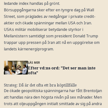
ledande index handlas på grönt.
Börsuppgångarna sker efter en tyngre dag på Wall
Street, som präglades av nedgångar i private credit-
aktier och ökade spänningar mellan USA och Iran.
USA:s militär mobiliserar betydande styrkor i
Mellanöstern samtidigt som president Donald Trump
trappar upp pressen på Iran att nå en uppgörelse om
landets kärnenergiprogram.
LÄS MER
Efter vd:ns ord: "Det ser man inte
ofta"
Strateg: Då är det ofta ett bra köptillfälle
De ökade geopolitiska spänningarna har fått Brentoljan
att handlas nära den högsta nivån på sex månader. Men
trots att oljeuppgången initialt smittade av sig på andra