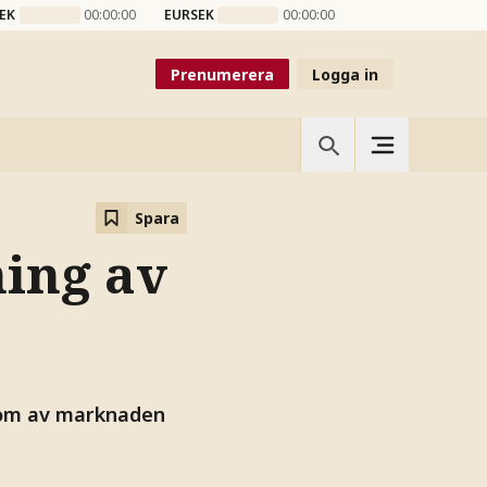
EK
00:00:00
EURSEK
00:00:00
Prenumerera
Logga in
Spara
ing av
som av marknaden