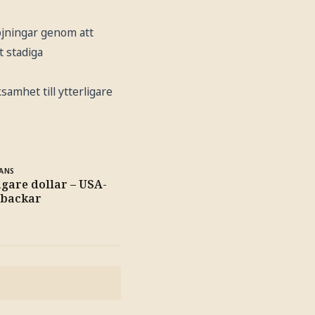
öjningar genom att
t stadiga
amhet till ytterligare
ANS
gare dollar – USA-
 backar