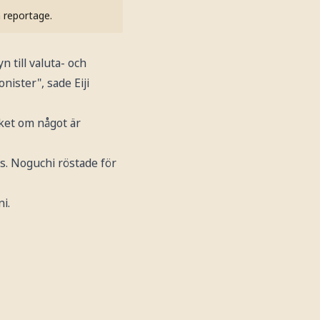
h reportage.
 till valuta- och
ister", sade Eiji
lket om något är
s. Noguchi röstade för
i.