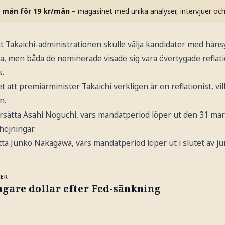
 mån för 19 kr/mån
– magasinet med unika analyser, intervjuer oc
t Takaichi-administrationen skulle välja kandidater med hänsyn
 men båda de nominerade visade sig vara övertygade reflation
s.
t att premiärminister Takaichi verkligen är en reflationist, vi
n.
ersätta Asahi Noguchi, vars mandatperiod löper ut den 31 mar
höjningar.
ta Junko Nakagawa, vars mandatperiod löper ut i slutet av jun
MER
gare dollar efter Fed-sänkning