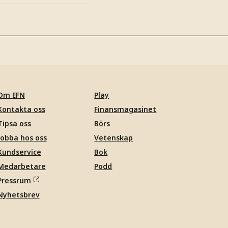
Om EFN
Play
Kontakta oss
Finansmagasinet
Tipsa oss
Börs
Jobba hos oss
Vetenskap
Kundservice
Bok
Medarbetare
Podd
Pressrum
Nyhetsbrev