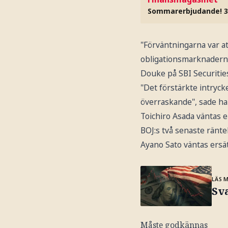
Sommarerbjudande! 3
"Förväntningarna var at
obligationsmarknaderna,
Douke på SBI Securitie
"Det förstärkte intrycke
överraskande", sade ha
Toichiro Asada väntas 
BOJ:s två senaste ränte
Ayano Sato väntas ersät
LÄS 
Sva
Måste godkännas