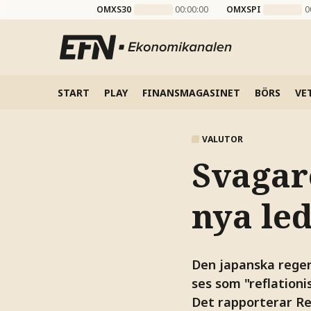
OMXS30
00:00:00
OMXSPI
0
START
PLAY
FINANSMAGASINET
BÖRS
VE
VALUTOR
Svagar
nya le
Den japanska rege
ses som "reflationis
Det rapporterar Re