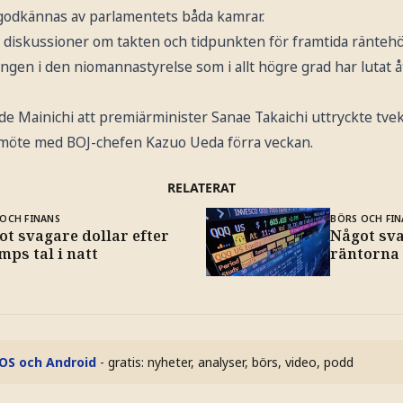
odkännas av parlamentets båda kamrar.
s diskussioner om takten och tidpunkten för framtida ränteh
gen i den niomannastyrelse som i allt högre grad har lutat å
e Mainichi att premiärminister Sanae Takaichi uttryckte tveks
t möte med BOJ-chefen Kazuo Ueda förra veckan.
RELATERAT
OCH FINANS
BÖRS OCH FIN
ot svagare dollar efter
Något sva
ps tal i natt
räntorna
iOS och Android
- gratis: nyheter, analyser, börs, video, podd