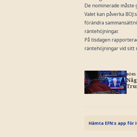
De nominerade måste g
Valet kan påverka BOJ:
förändra sammansättnin
räntehöjningar.
På tisdagen rapporterad
räntehöjningar vid sit
BÖRS 
Någ
Trum
Hämta EFN:s app för 