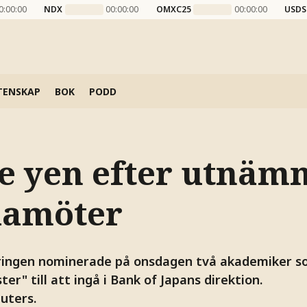
0:00:00
NDX
00:00:00
OMXC25
00:00:00
USDS
TENSKAP
BOK
PODD
e yen efter utnämn
damöter
ringen nominerade på onsdagen två akademiker 
ter" till att ingå i Bank of Japans direktion.
uters.