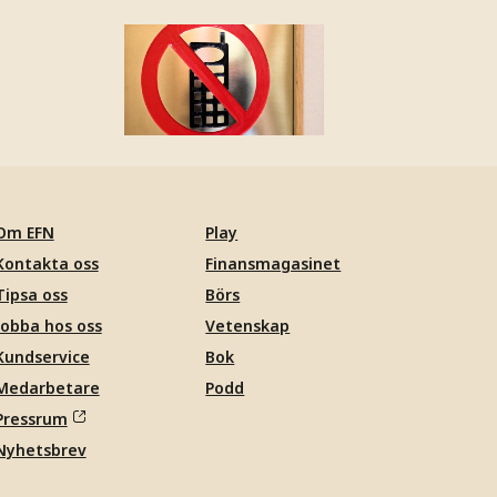
Om EFN
Play
Kontakta oss
Finansmagasinet
Tipsa oss
Börs
Jobba hos oss
Vetenskap
Kundservice
Bok
Medarbetare
Podd
Pressrum
Nyhetsbrev