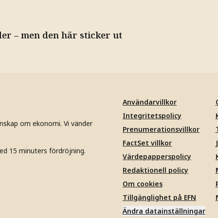
der – men den här sticker ut
Användarvillkor
Integritetspolicy
unskap om ekonomi. Vi vänder
Prenumerationsvillkor
FactSet villkor
ed 15 minuters fördröjning.
Värdepapperspolicy
Redaktionell policy
Om cookies
Tillgänglighet på EFN
Ändra datainställningar