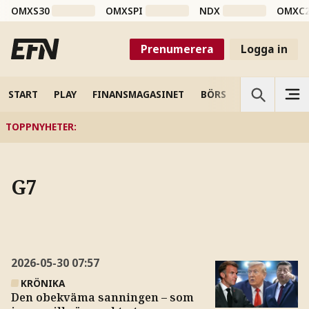
OMXS30
OMXSPI
NDX
OMXC
Prenumerera
Logga in
START
PLAY
FINANSMAGASINET
BÖRS
VETENSKAP
TOPPNYHETER
:
G7
2026-05-30
07:57
KRÖNIKA
Den obekväma sanningen – som