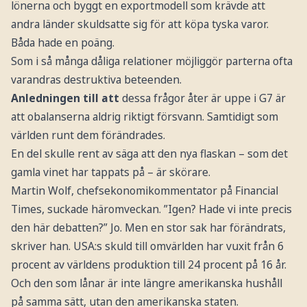
lönerna och byggt en exportmodell som krävde att
andra länder skuldsatte sig för att köpa tyska varor.
Båda hade en poäng.
Som i så många dåliga relationer möjliggör parterna ofta
varandras destruktiva beteenden.
Anledningen till att
dessa frågor åter är uppe i G7 är
att obalanserna aldrig riktigt försvann. Samtidigt som
världen runt dem förändrades.
En del skulle rent av säga att den nya flaskan – som det
gamla vinet har tappats på – är skörare.
Martin Wolf, chefsekonomikommentator på Financial
Times, suckade häromveckan. ”Igen? Hade vi inte precis
den här debatten?” Jo. Men en stor sak har förändrats,
skriver han. USA:s skuld till omvärlden har vuxit från 6
procent av världens produktion till 24 procent på 16 år.
Och den som lånar är inte längre amerikanska hushåll
på samma sätt, utan den amerikanska staten.