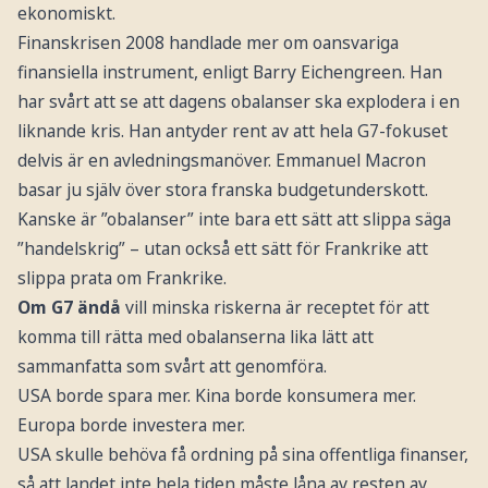
ekonomiskt.
Finanskrisen 2008 handlade mer om oansvariga
finansiella instrument, enligt Barry Eichengreen. Han
har svårt att se att dagens obalanser ska explodera i en
liknande kris. Han antyder rent av att hela G7-fokuset
delvis är en avledningsmanöver. Emmanuel Macron
basar ju själv över stora franska budgetunderskott.
Kanske är ”obalanser” inte bara ett sätt att slippa säga
”handelskrig” – utan också ett sätt för Frankrike att
slippa prata om Frankrike.
Om G7 ändå
vill minska riskerna är receptet för att
komma till rätta med obalanserna lika lätt att
sammanfatta som svårt att genomföra.
USA borde spara mer. Kina borde konsumera mer.
Europa borde investera mer.
USA skulle behöva få ordning på sina offentliga finanser,
så att landet inte hela tiden måste låna av resten av