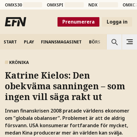
OMXS30
OMXSPI
NDX
OMXC
Prenumerera
Logga in
START
PLAY
FINANSMAGASINET
BÖRS
VETENSKAP
KRÖNIKA
Katrine Kielos:
Den
obekväma sanningen – som
ingen vill säga rakt ut
Innan finanskrisen 2008 pratade världens ekonomer
om ”globala obalanser”. Problemet är att de aldrig
försvann. USA konsumerar fortfarande för mycket,
medan Kina producerar mer än världen kan svälja.