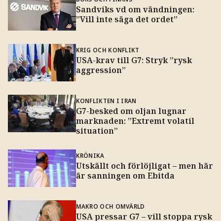
Sandviks vd om vändningen:
”Vill inte säga det ordet”
KRIG OCH KONFLIKT
USA-krav till G7: Stryk ”rysk
aggression”
KONFLIKTEN I IRAN
G7-besked om oljan lugnar
marknaden: ”Extremt volatil
situation”
KRÖNIKA
Utskällt och förlöjligat – men här
är sanningen om Ebitda
MAKRO OCH OMVÄRLD
USA pressar G7 – vill stoppa rysk