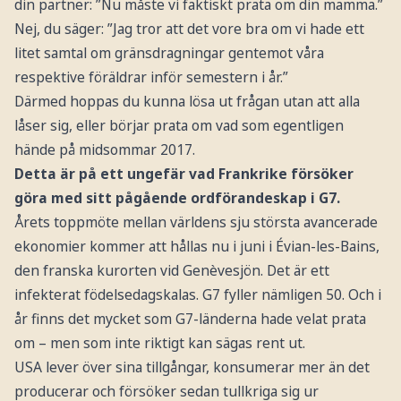
din partner: ”Nu måste vi faktiskt prata om din mamma.”
Nej, du säger: ”Jag tror att det vore bra om vi hade ett
litet samtal om gränsdragningar gentemot våra
respektive föräldrar inför semestern i år.”
Därmed hoppas du kunna lösa ut frågan utan att alla
låser sig, eller börjar prata om vad som egentligen
hände på midsommar 2017.
Detta är på ett ungefär vad Frankrike försöker
göra med sitt pågående ordförandeskap i G7.
Årets toppmöte mellan världens sju största avancerade
ekonomier kommer att hållas nu i juni i Évian-les-Bains,
den franska kurorten vid Genèvesjön. Det är ett
infekterat födelsedagskalas. G7 fyller nämligen 50. Och i
år finns det mycket som G7-länderna hade velat prata
om – men som inte riktigt kan sägas rent ut.
USA lever över sina tillgångar, konsumerar mer än det
producerar och försöker sedan tullkriga sig ur