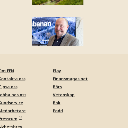
Om EFN
Play
Kontakta oss
Finansmagasinet
Tipsa oss
Börs
Jobba hos oss
Vetenskap
Kundservice
Bok
Medarbetare
Podd
Pressrum
Nyhetsbrev