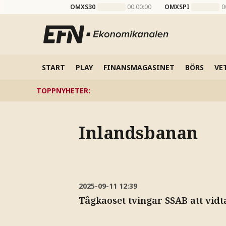
OMXS30
00:00:00
OMXSPI
0
START
PLAY
FINANSMAGASINET
BÖRS
VE
TOPPNYHETER
:
Inlandsbanan
2025-09-11
12:39
Tågkaoset tvingar SSAB att vidt