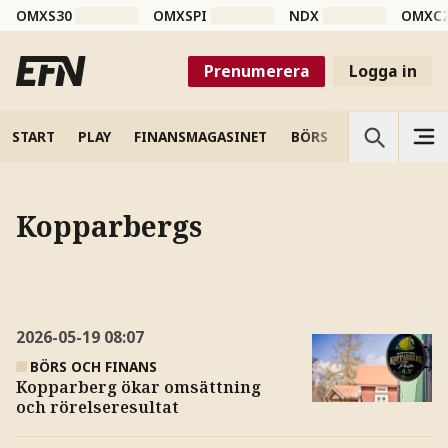
OMXS30
OMXSPI
NDX
OMXC
Prenumerera
Logga in
START
PLAY
FINANSMAGASINET
BÖRS
VETENSKAP
Kopparbergs
2026-05-19
08:07
BÖRS OCH FINANS
Kopparberg ökar omsättning
och rörelseresultat