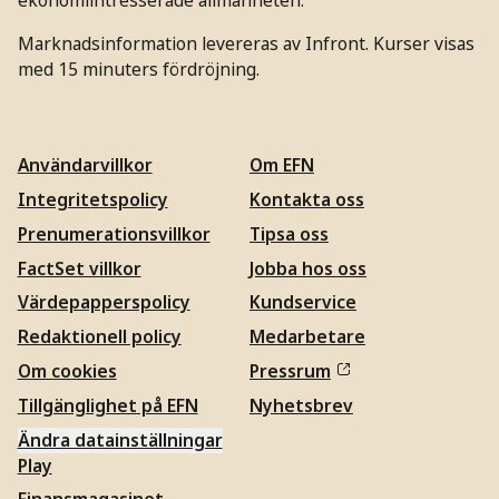
ekonomiintresserade allmänheten.
Marknadsinformation levereras av Infront. Kurser visas
med 15 minuters fördröjning.
Användarvillkor
Om EFN
Integritetspolicy
Kontakta oss
Prenumerationsvillkor
Tipsa oss
FactSet villkor
Jobba hos oss
Värdepapperspolicy
Kundservice
Redaktionell policy
Medarbetare
Om cookies
Pressrum
Tillgänglighet på EFN
Nyhetsbrev
Ändra datainställningar
Play