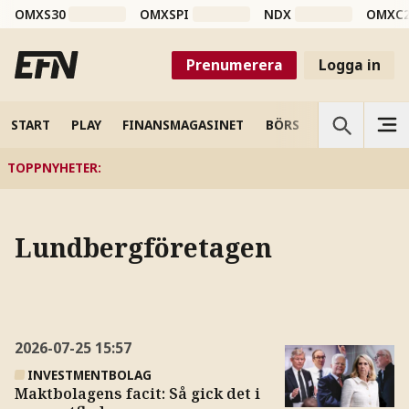
OMXS30
OMXSPI
NDX
OMXC
Prenumerera
Logga in
START
PLAY
FINANSMAGASINET
BÖRS
VETENSKAP
TOPPNYHETER
:
Lundbergföretagen
2026-07-25
15:57
INVESTMENTBOLAG
Maktbolagens facit: Så gick det i