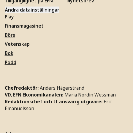
Tillgänglighet på EFN
Nyhetsbrev
Ändra datainställningar
Play
Finansmagasinet
Börs
Vetenskap
Bok
Podd
Chefredaktör:
Anders Hägerstrand
VD, EFN Ekonomikanalen:
Maria Nordin Wessman
Redaktionschef och tf ansvarig utgivare:
Eric
Emanuelsson