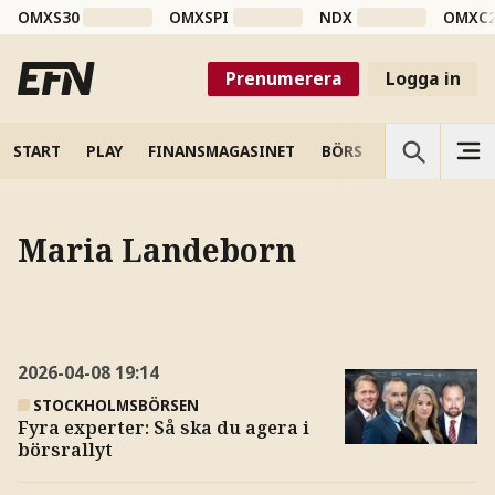
OMXS30
OMXSPI
NDX
OMXC
Prenumerera
Logga in
START
PLAY
FINANSMAGASINET
BÖRS
VETENSKAP
Maria Landeborn
2026-04-08
19:14
STOCKHOLMSBÖRSEN
Fyra experter: Så ska du agera i
börsrallyt