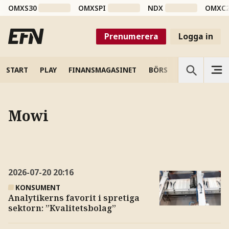
OMXS30
OMXSPI
NDX
OMXC
Prenumerera
Logga in
START
PLAY
FINANSMAGASINET
BÖRS
VETENSKAP
Mowi
2026-07-20
20:16
KONSUMENT
Analytikerns favorit i spretiga
sektorn: ”Kvalitetsbolag”