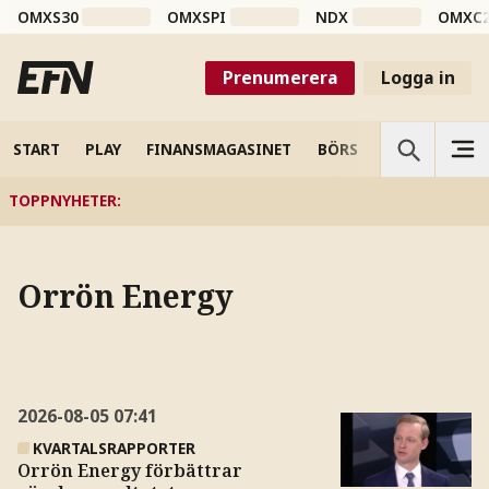
OMXS30
OMXSPI
NDX
OMXC
Prenumerera
Logga in
START
PLAY
FINANSMAGASINET
BÖRS
VETENSKAP
TOPPNYHETER
:
Orrön Energy
2026-08-05
07:41
KVARTALSRAPPORTER
Orrön Energy förbättrar