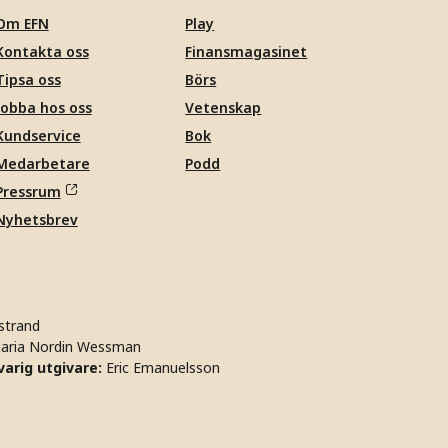
Om EFN
Play
Kontakta oss
Finansmagasinet
Tipsa oss
Börs
Jobba hos oss
Vetenskap
Kundservice
Bok
Medarbetare
Podd
Pressrum
Nyhetsbrev
strand
aria Nordin Wessman
arig utgivare:
Eric Emanuelsson