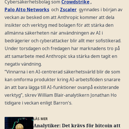
Cybersäkerhetsbolag som
Crowdstrike
,
Palo Alto Networks
och
Zscaler
gynnades i början av
veckan av besked om att Anthropic kommer att dela
insikter och verktyg med bolagen för att stärka den
allmänna säkerheten när användningen av AI i
bedrägerier och cyberattacker blir allt mer sofistikerad.
Under torsdagen och fredagen har marknadens tro på
att samarbete med Anthropic ska stärka dem tagit en
negativ vändning.
”Vinnarna i en AI-centrerad säkerhetsvärld blir de som
kan omforma produkter kring AI-arbetsflöden snarare
än att bara lägga till AI-funktioner ovanpå existerande
verktyg”, skrev William Blair-analytikern Jonathan Ho
tidigare i veckan enligt Barron's.
LÄS MER
Analytiker: Det krävs för bitcoin att