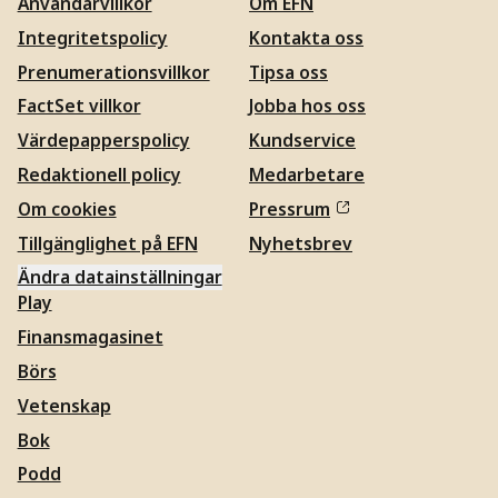
Användarvillkor
Om EFN
Integritetspolicy
Kontakta oss
Prenumerationsvillkor
Tipsa oss
FactSet villkor
Jobba hos oss
Värdepapperspolicy
Kundservice
Redaktionell policy
Medarbetare
Om cookies
Pressrum
Tillgänglighet på EFN
Nyhetsbrev
Ändra datainställningar
Play
Finansmagasinet
Börs
Vetenskap
Bok
Podd