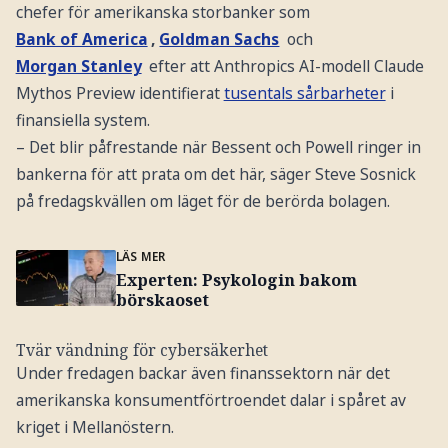
chefer för amerikanska storbanker som
Bank of America
,
Goldman Sachs
och
Morgan Stanley
efter att Anthropics AI-modell Claude
Mythos Preview identifierat
tusentals sårbarheter
i
finansiella system.
– Det blir påfrestande när Bessent och Powell ringer in
bankerna för att prata om det här, säger Steve Sosnick
på fredagskvällen om läget för de berörda bolagen.
LÄS MER
Experten: Psykologin bakom
börskaoset
Tvär vändning för cybersäkerhet
Under fredagen backar även finanssektorn när det
amerikanska konsumentförtroendet dalar i spåret av
kriget i Mellanöstern.