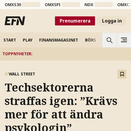
OMXS30
OMXSPI
NDX
OMXC
Prenumerera
Logga in
START
PLAY
FINANSMAGASINET
BÖRS
VETENSKAP
TOPPNYHETER
:
WALL STREET
Techsektorerna
straffas igen: ”Krävs
mer för att ändra
psykologin”