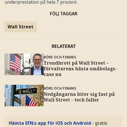
underprestation på hela 7 procent.
FÖLJ TAGGAR
Wall Street
RELATERAT
BÖRS OCH FINANS
Trendbrott på Wall Street –
förvaltarens bästa småbolags-
case nu
BÖRS OCH FINANS
Nedgångarna biter sig fast på
Wall Street – tech faller
Hämta EFN:s app för iOS och Android
- gratis: