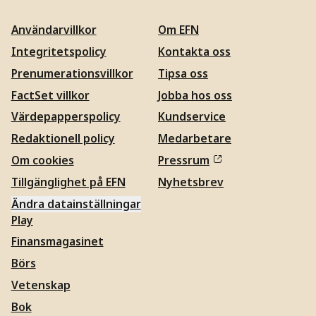
Användarvillkor
Om EFN
Integritetspolicy
Kontakta oss
Prenumerationsvillkor
Tipsa oss
FactSet villkor
Jobba hos oss
Värdepapperspolicy
Kundservice
Redaktionell policy
Medarbetare
Om cookies
Pressrum
Tillgänglighet på EFN
Nyhetsbrev
Ändra datainställningar
Play
Finansmagasinet
Börs
Vetenskap
Bok