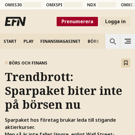
OMXS30
OMXSPI
NDX
OMXC
Prenumerera
Logga in
START
PLAY
FINANSMAGASINET
BÖRS
VETENSKAP
BÖRS OCH FINANS
Trendbrott:
Sparpaket biter inte
på börsen nu
Sparpaket hos företag brukar leda till stigande
aktierkurser.
Men så är inte fallet längre, enligt Wall Street-