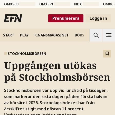
OMXS30
OMXSPI
NDX
OMXC
Prenumerera
Logga in
START
PLAY
FINANSMAGASINET
BÖRS
VETENSKAP
STOCKHOLMSBÖRSEN
Uppgången utökas
på Stockholmsbörsen
Stockholmsbörsen var upp vid lunchtid på tisdagen,
som markerar den sista dagen på den första halvan
av börsåret 2026. Storbolagsindexet har från
årsskiftet stigit med nästan 11 procent.
Verkstadsbolagen ledde uppgången.