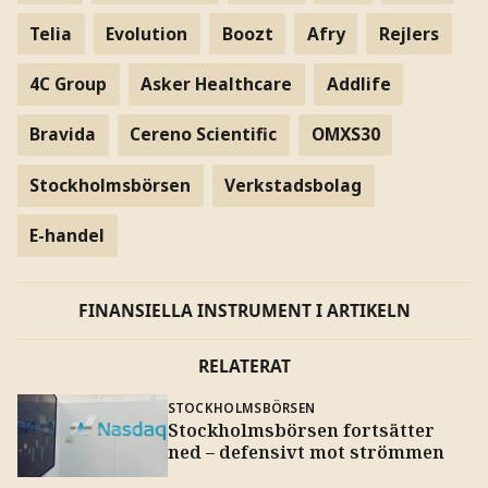
Telia
Evolution
Boozt
Afry
Rejlers
4C Group
Asker Healthcare
Addlife
Bravida
Cereno Scientific
OMXS30
Stockholmsbörsen
Verkstadsbolag
E-handel
FINANSIELLA INSTRUMENT I ARTIKELN
RELATERAT
STOCKHOLMSBÖRSEN
Stockholmsbörsen fortsätter
ned – defensivt mot strömmen