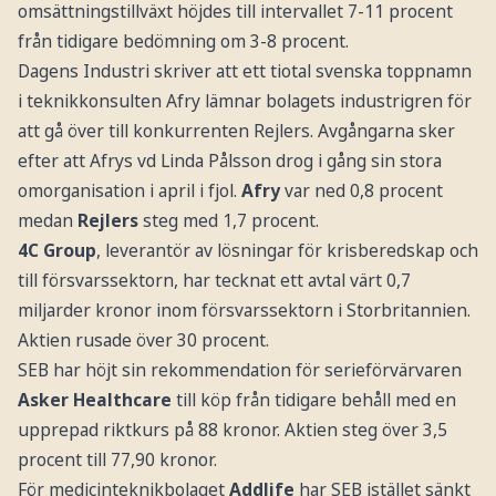
omsättningstillväxt höjdes till intervallet 7-11 procent
från tidigare bedömning om 3-8 procent.
Dagens Industri skriver att ett tiotal svenska toppnamn
i teknikkonsulten Afry lämnar bolagets industrigren för
att gå över till konkurrenten Rejlers. Avgångarna sker
efter att Afrys vd Linda Pålsson drog i gång sin stora
omorganisation i april i fjol.
Afry
var ned 0,8 procent
medan
Rejlers
steg med 1,7 procent.
4C Group
, leverantör av lösningar för krisberedskap och
till försvarssektorn, har tecknat ett avtal värt 0,7
miljarder kronor inom försvarssektorn i Storbritannien.
Aktien rusade över 30 procent.
SEB har höjt sin rekommendation för serieförvärvaren
Asker Healthcare
till köp från tidigare behåll med en
upprepad riktkurs på 88 kronor. Aktien steg över 3,5
procent till 77,90 kronor.
För medicinteknikbolaget
Addlife
har SEB istället sänkt