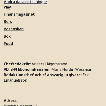
Ändra datainställningar
Play
Finansmagasinet
Börs
Vetenskap
Bok
Podd
Chefredaktör:
Anders Hägerstrand
VD, EFN Ekonomikanalen:
Maria Nordin Wessman
Redaktionschef och tf ansvarig utgivare:
Eric
Emanuelsson
Adress