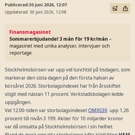
Publicerad:
30 juni 2026, 12:07
Uppdaterad:
30 juni 2026, 12:08
Finansmagasinet
Sommarerbjudande! 3 mån för 19 kr/mån
–
magasinet med unika analyser, intervjuer och
reportage.
Stockholmsbörsen var upp vid lunchtid på tisdagen, som
markerar den sista dagen på den första halvan av
börsåret 2026. Storbolagsindexet har från årsskiftet
stigit med nästan 11 procent. Verkstadsbolagen ledde
uppgången.
Vid 12.00-tiden var storbolagsindexet
OMXS30
upp 1,26
procent till nivån 3 199. Aktier för 10 miljarder kronor
var då omsatta på Stockholmsbörsen i sin helhet.
Bland de mest omsatta storbolagen lyfte klädjätten
H&M