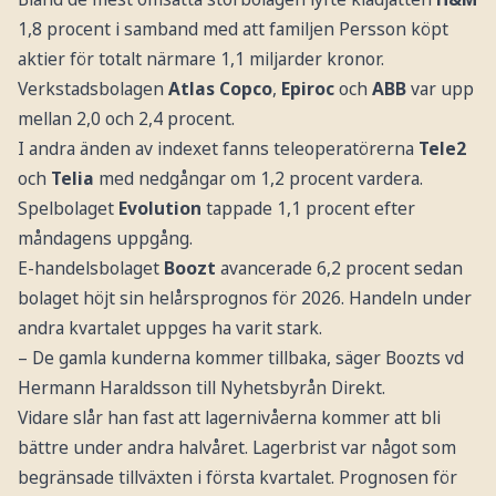
1,8 procent i samband med att familjen Persson köpt
aktier för totalt närmare 1,1 miljarder kronor.
Verkstadsbolagen
Atlas Copco
,
Epiroc
och
ABB
var upp
mellan 2,0 och 2,4 procent.
I andra änden av indexet fanns teleoperatörerna
Tele2
och
Telia
med nedgångar om 1,2 procent vardera.
Spelbolaget
Evolution
tappade 1,1 procent efter
måndagens uppgång.
E-handelsbolaget
Boozt
avancerade 6,2 procent sedan
bolaget höjt sin helårsprognos för 2026. Handeln under
andra kvartalet uppges ha varit stark.
– De gamla kunderna kommer tillbaka, säger Boozts vd
Hermann Haraldsson till Nyhetsbyrån Direkt.
Vidare slår han fast att lagernivåerna kommer att bli
bättre under andra halvåret. Lagerbrist var något som
begränsade tillväxten i första kvartalet. Prognosen för