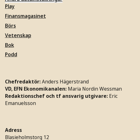
Play
Finansmagasinet
Börs
Vetenskap
Bok
Podd
Chefredaktör:
Anders Hägerstrand
VD, EFN Ekonomikanalen:
Maria Nordin Wessman
Redaktionschef och tf ansvarig utgivare:
Eric
Emanuelsson
Adress
Blasieholmstorg 12