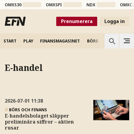
OMXS30
OMXSPI
NDX
OMXC
Prenumerera
Logga in
START
PLAY
FINANSMAGASINET
BÖRS
VETENSKAP
E-handel
2026-07-01
11:38
BÖRS OCH FINANS
E-handelsbolaget släpper
preliminära siffror – aktien
rusar