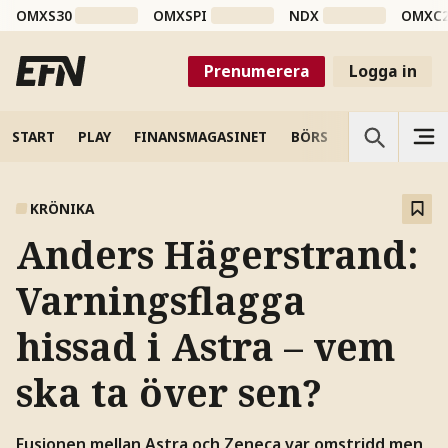
OMXS30
OMXSPI
NDX
OMXC
Prenumerera
Logga in
START
PLAY
FINANSMAGASINET
BÖRS
VETENSKAP
KRÖNIKA
Anders Hägerstrand:
Varningsflagga
hissad i Astra – vem
ska ta över sen?
Fusionen mellan Astra och Zeneca var omstridd men