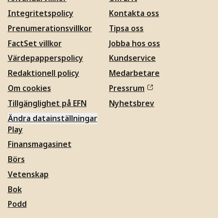
Integritetspolicy
Kontakta oss
Prenumerationsvillkor
Tipsa oss
FactSet villkor
Jobba hos oss
Värdepapperspolicy
Kundservice
Redaktionell policy
Medarbetare
Om cookies
Pressrum
Tillgänglighet på EFN
Nyhetsbrev
Ändra datainställningar
Play
Finansmagasinet
Börs
Vetenskap
Bok
Podd