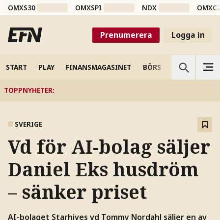
OMXS30
OMXSPI
NDX
OMXC
Prenumerera
Logga in
START
PLAY
FINANSMAGASINET
BÖRS
VETENSKAP
TOPPNYHETER
:
SVERIGE
Vd för AI-bolag säljer
Daniel Eks husdröm
– sänker priset
AI-bolaget Starhives vd Tommy Nordahl säljer en av