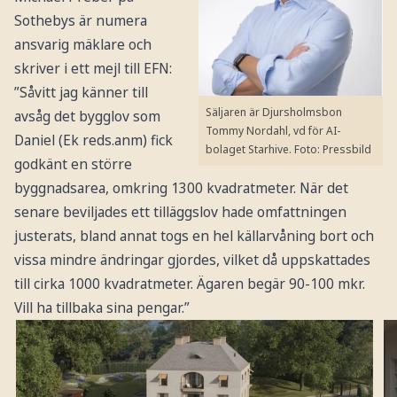
Sothebys är numera
ansvarig mäklare och
skriver i ett mejl till EFN:
”Såvitt jag känner till
Säljaren är Djursholmsbon
avsåg det bygglov som
Tommy Nordahl, vd för AI-
Daniel (Ek reds.anm) fick
bolaget Starhive.
Foto: Pressbild
godkänt en större
byggnadsarea, omkring 1300 kvadratmeter. När det
senare beviljades ett tilläggslov hade omfattningen
justerats, bland annat togs en hel källarvåning bort och
vissa mindre ändringar gjordes, vilket då uppskattades
till cirka 1000 kvadratmeter. Ägaren begär 90-100 mkr.
Vill ha tillbaka sina pengar.”