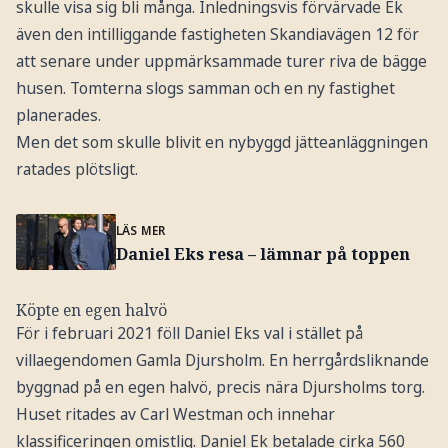
skulle visa sig bli många. Inledningsvis förvärvade Ek
även den intilliggande fastigheten Skandiavägen 12 för
att senare under uppmärksammade turer riva de bägge
husen. Tomterna slogs samman och en ny fastighet
planerades.
Men det som skulle blivit en nybyggd jätteanläggningen
ratades plötsligt.
LÄS MER
Daniel Eks resa – lämnar på toppen
Köpte en egen halvö
För i februari 2021 föll Daniel Eks val i stället på
villaegendomen Gamla Djursholm. En herrgårdsliknande
byggnad på en egen halvö, precis nära Djursholms torg.
Huset ritades av Carl Westman och innehar
klassificeringen omistlig. Daniel Ek betalade cirka 560