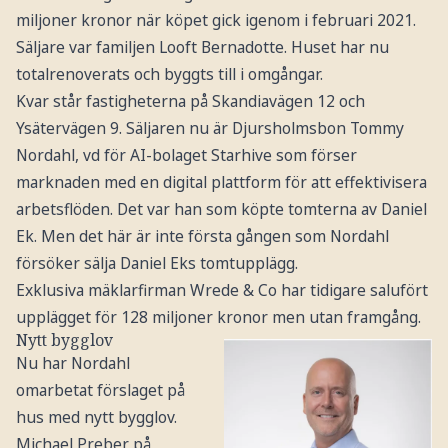
miljoner kronor när köpet gick igenom i februari 2021.
Säljare var familjen Looft Bernadotte. Huset har nu
totalrenoverats och byggts till i omgångar.
Kvar står fastigheterna på Skandiavägen 12 och
Ysätervägen 9. Säljaren nu är Djursholmsbon Tommy
Nordahl, vd för AI-bolaget Starhive som förser
marknaden med en digital plattform för att effektivisera
arbetsflöden. Det var han som köpte tomterna av Daniel
Ek. Men det här är inte första gången som Nordahl
försöker sälja Daniel Eks tomtupplägg.
Exklusiva mäklarfirman Wrede & Co har tidigare salufört
upplägget för 128 miljoner kronor men utan framgång.
Nytt bygglov
Nu har Nordahl
omarbetat förslaget på
hus med nytt bygglov.
Michael Preber på