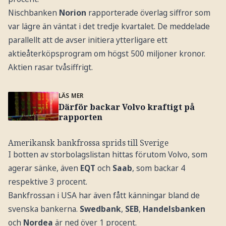
Nischbanken
Norion
rapporterade överlag siffror som
var lägre än väntat i det tredje kvartalet. De meddelade
parallellt att de avser initiera ytterligare ett
aktieåterköpsprogram om högst 500 miljoner kronor.
Aktien rasar tvåsiffrigt.
LÄS MER
Därför backar Volvo kraftigt på
rapporten
Amerikansk bankfrossa sprids till Sverige
I botten av storbolagslistan hittas förutom Volvo, som
agerar sänke, även
EQT
och
Saab
, som backar 4
respektive 3 procent.
Bankfrossan i USA har även fått känningar bland de
svenska bankerna.
Swedbank
,
SEB
,
Handelsbanken
och
Nordea
är ned över 1 procent.