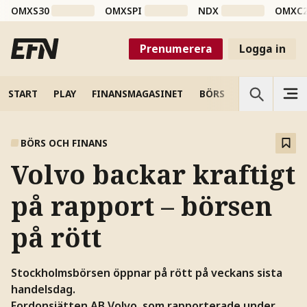
OMXS30
OMXSPI
NDX
OMXC
Prenumerera
Logga in
START
PLAY
FINANSMAGASINET
BÖRS
VETENSKAP
BÖRS OCH FINANS
Volvo backar kraftigt
på rapport – börsen
på rött
Stockholmsbörsen öppnar på rött på veckans sista
handelsdag.
Fordonsjätten AB Volvo, som rapporterade under