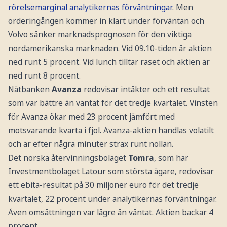
rörelsemarginal analytikernas förväntningar
. Men
orderingången kommer in klart under förväntan och
Volvo sänker marknadsprognosen för den viktiga
nordamerikanska marknaden. Vid 09.10-tiden är aktien
ned runt 5 procent. Vid lunch tilltar raset och aktien är
ned runt 8 procent.
Nätbanken
Avanza
redovisar intäkter och ett resultat
som var bättre än väntat för det tredje kvartalet. Vinsten
för Avanza ökar med 23 procent jämfört med
motsvarande kvarta i fjol. Avanza-aktien handlas volatilt
och är efter några minuter strax runt nollan.
Det norska återvinningsbolaget
Tomra
, som har
Investmentbolaget Latour som största ägare, redovisar
ett ebita-resultat på 30 miljoner euro för det tredje
kvartalet, 22 procent under analytikernas förväntningar.
Även omsättningen var lägre än väntat. Aktien backar 4
procent.