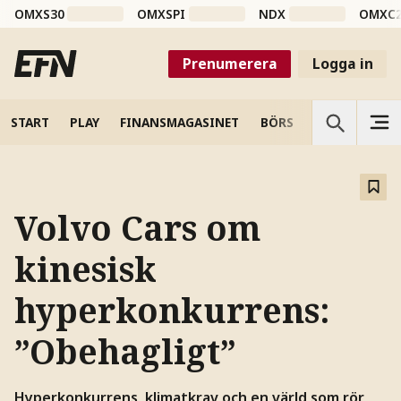
OMXS30
OMXSPI
NDX
OMXC
Prenumerera
Logga in
START
PLAY
FINANSMAGASINET
BÖRS
VETENSKAP
Volvo Cars om
kinesisk
hyperkonkurrens:
”Obehagligt”
Hyperkonkurrens, klimatkrav och en värld som rör