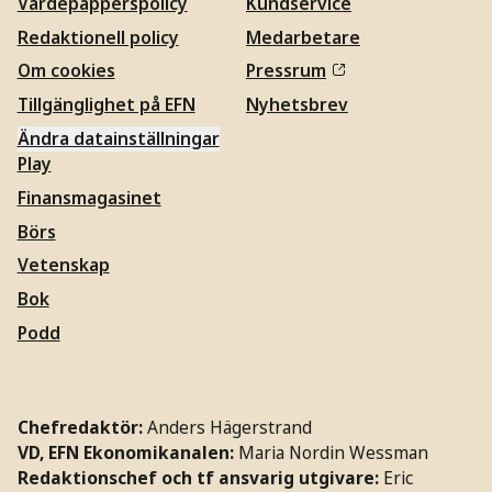
Värdepapperspolicy
Kundservice
Redaktionell policy
Medarbetare
Om cookies
Pressrum
Tillgänglighet på EFN
Nyhetsbrev
Ändra datainställningar
Play
Finansmagasinet
Börs
Vetenskap
Bok
Podd
Chefredaktör:
Anders Hägerstrand
VD, EFN Ekonomikanalen:
Maria Nordin Wessman
Redaktionschef och tf ansvarig utgivare:
Eric