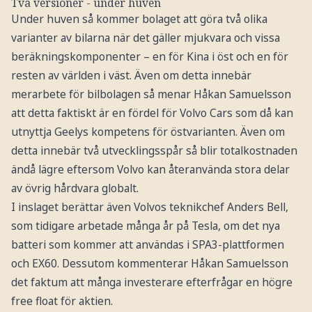
Två versioner - under huven
Under huven så kommer bolaget att göra två olika
varianter av bilarna när det gäller mjukvara och vissa
beräkningskomponenter – en för Kina i öst och en för
resten av världen i väst. Även om detta innebär
merarbete för bilbolagen så menar Håkan Samuelsson
att detta faktiskt är en fördel för Volvo Cars som då kan
utnyttja Geelys kompetens för östvarianten. Även om
detta innebär två utvecklingsspår så blir totalkostnaden
ändå lägre eftersom Volvo kan återanvända stora delar
av övrig hårdvara globalt.
I inslaget berättar även Volvos teknikchef Anders Bell,
som tidigare arbetade många år på Tesla, om det nya
batteri som kommer att användas i SPA3-plattformen
och EX60. Dessutom kommenterar Håkan Samuelsson
det faktum att många investerare efterfrågar en högre
free float för aktien.