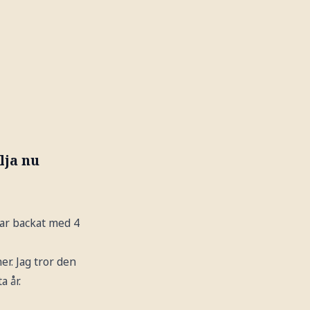
lja nu
har backat med 4
r. Jag tror den
a år.