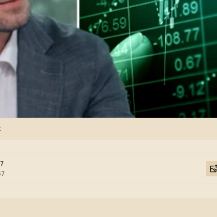
k
57
57