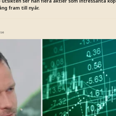
utsikten ser han flera aktier som intressanta köp
ng fram till nyår.
.se