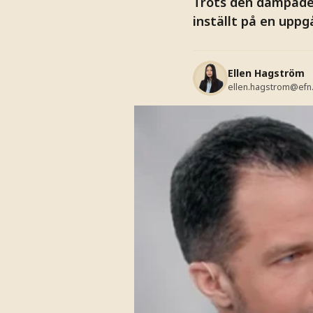
Trots den dämpade 
inställt på en uppgå
Ellen Hagström
ellen.hagstrom@efn