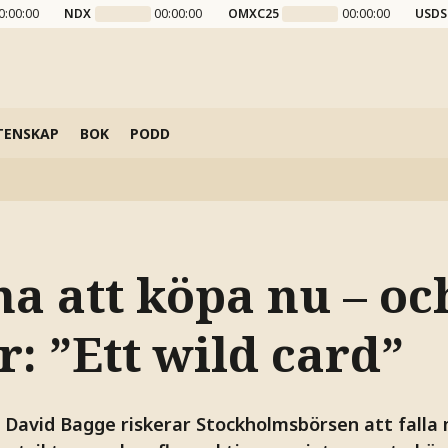
0:00:00
NDX
00:00:00
OMXC25
00:00:00
USDS
TENSKAP
BOK
PODD
a att köpa nu – oc
år: ”Ett wild card”
n David Bagge riskerar Stockholmsbörsen att falla 