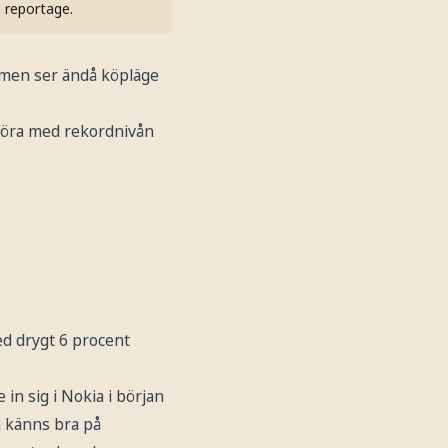
h reportage.
, men ser ändå köpläge
mföra med rekordnivån
ed drygt 6 procent
 in sig i Nokia i början
n känns bra på