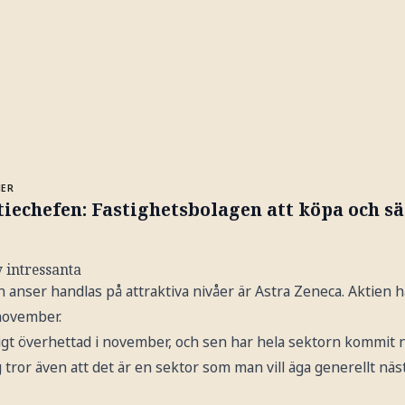
MER
iechefen: Fastighetsbolagen att köpa och sä
y intressanta
 anser handlas på attraktiva nivåer är Astra Zeneca. Aktien 
november.
igt överhettad i november, och sen har hela sektorn kommit ne
tror även att det är en sektor som man vill äga generellt näst