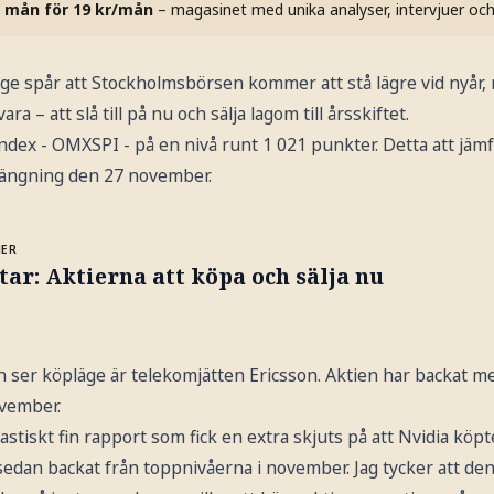
 mån för 19 kr/mån
– magasinet med unika analyser, intervjuer oc
gge spår att Stockholmsbörsen kommer att stå lägre vid nyår
ara – att slå till på nu och sälja lagom till årsskiftet.
index - OMXSPI - på en nivå runt 1 021 punkter. Detta att jä
tängning den 27 november.
MER
tar: Aktierna att köpa och sälja nu
n ser köpläge är telekomjätten Ericsson. Aktien har backat m
vember.
stiskt fin rapport som fick en extra skjuts på att Nvidia köpte
edan backat från toppnivåerna i november. Jag tycker att de