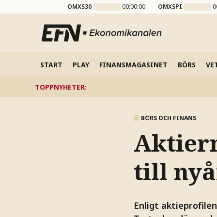
OMXS30
00:00:00
OMXSPI
0
START
PLAY
FINANSMAGASINET
BÖRS
VE
TOPPNYHETER
:
BÖRS OCH FINANS
Aktiern
till ny
Enligt aktieprofile