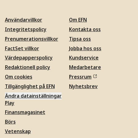
Användarvillkor
Om EFN
Integritetspolicy
Kontakta oss
Prenumerationsvillkor
Tipsa oss
FactSet villkor
Jobba hos oss
Värdepapperspolicy
Kundservice
Redaktionell policy
Medarbetare
Om cookies
Pressrum
Tillgänglighet på EFN
Nyhetsbrev
Ändra datainställningar
Play
Finansmagasinet
Börs
Vetenskap