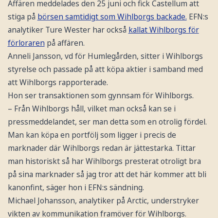
Affären meddelades den 25 juni och fick Castellum att
stiga på
börsen samtidigt som Wihlborgs backade.
EFN:s
analytiker Ture Wester har också
kallat Wihlborgs för
förloraren
på affären.
Anneli Jansson, vd för Humlegården, sitter i Wihlborgs
styrelse och passade på att köpa aktier i samband med
att Wihlborgs rapporterade.
Hon ser transaktionen som gynnsam för Wihlborgs.
– Från Wihlborgs håll, vilket man också kan se i
pressmeddelandet, ser man detta som en otrolig fördel.
Man kan köpa en portfölj som ligger i precis de
marknader där Wihlborgs redan är jättestarka. Tittar
man historiskt så har Wihlborgs presterat otroligt bra
på sina marknader så jag tror att det här kommer att bli
kanonfint, säger hon i EFN:s sändning.
Michael Johansson, analytiker på Arctic, understryker
vikten av kommunikation framöver för Wihlborgs.