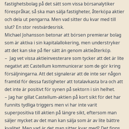
fastighetsbolag på det sätt som vissa börsanalytiker
förespråkar, så ska man sälja fastigheter, återköpa aktier
och dela ut pengarna. Men vad sitter du kvar med till
slut? En stor restvärdesrisk.
Michael Johansson betonar att börsen premierar bolag
som är aktiva i sin kapitalallokering, men understryker
att det kan ske på fler sätt än genom aktieåterköp.
– Jag vet vissa aktieinvesterare som tycker att det är lite
negativt att Castellum kommunicerar som de gör kring
försäljningarna. Att det signalerar att de inte ser någon
framtid för dessa fastigheter att totalavkasta bra och att
det inte är positivt för synen på sektorn i sin helhet.
– Jag har gillat Castellum-aktien på kort sikt för det har
funnits tydliga triggers men vi har inte varit
superpositiva till aktien på längre sikt, eftersom man
säljer mycket av det man kan sälja som är av lite bättre
kvalitet. Men vad är det man sitter kvar med? Det finns