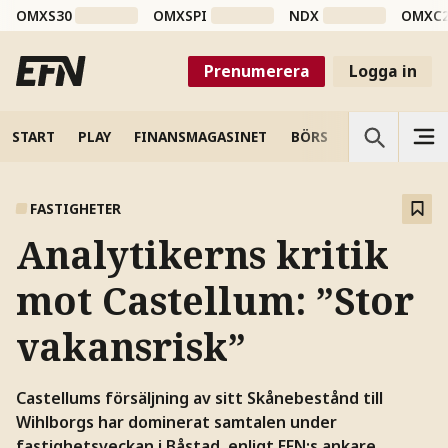
OMXS30
OMXSPI
NDX
OMXC
Prenumerera
Logga in
START
PLAY
FINANSMAGASINET
BÖRS
VETENSKAP
FASTIGHETER
Analytikerns kritik
mot Castellum: ”Stor
vakansrisk”
Castellums försäljning av sitt Skånebestånd till
Wihlborgs har dominerat samtalen under
fastighetsveckan i Båstad, enligt EFN:s ankare