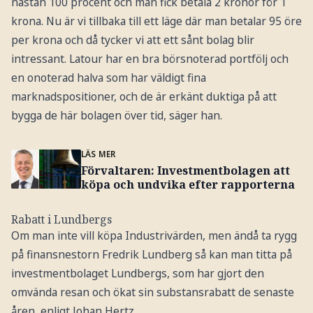
nästan 100 procent och man fick betala 2 kronor för 1
krona. Nu är vi tillbaka till ett läge där man betalar 95 öre
per krona och då tycker vi att ett sånt bolag blir
intressant. Latour har en bra börsnoterad portfölj och
en onoterad halva som har väldigt fina
marknadspositioner, och de är erkänt duktiga på att
bygga de här bolagen över tid, säger han.
LÄS MER
Förvaltaren: Investmentbolagen att
köpa och undvika efter rapporterna
Rabatt i Lundbergs
Om man inte vill köpa Industrivärden, men ändå ta rygg
på finansnestorn Fredrik Lundberg så kan man titta på
investmentbolaget Lundbergs, som har gjort den
omvända resan och ökat sin substansrabatt de senaste
åren, enligt Johan Hertz.