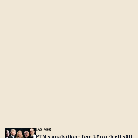
LÄS MER
EFN:s analytiker: Fem köp och ett sälj