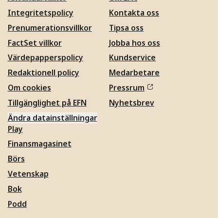
Integritetspolicy
Kontakta oss
Prenumerationsvillkor
Tipsa oss
FactSet villkor
Jobba hos oss
Värdepapperspolicy
Kundservice
Redaktionell policy
Medarbetare
Om cookies
Pressrum
Tillgänglighet på EFN
Nyhetsbrev
Ändra datainställningar
Play
Finansmagasinet
Börs
Vetenskap
Bok
Podd