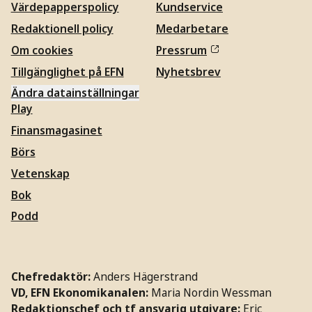
Värdepapperspolicy
Kundservice
Redaktionell policy
Medarbetare
Om cookies
Pressrum
Tillgänglighet på EFN
Nyhetsbrev
Ändra datainställningar
Play
Finansmagasinet
Börs
Vetenskap
Bok
Podd
Chefredaktör:
Anders Hägerstrand
VD, EFN Ekonomikanalen:
Maria Nordin Wessman
Redaktionschef och tf ansvarig utgivare:
Eric