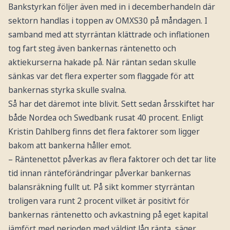
Bankstyrkan följer även med in i decemberhandeln där
sektorn handlas i toppen av OMXS30 på måndagen. I
samband med att styrräntan klättrade och inflationen
tog fart steg även bankernas räntenetto och
aktiekurserna hakade på. När räntan sedan skulle
sänkas var det flera experter som flaggade för att
bankernas styrka skulle svalna.
Så har det däremot inte blivit. Sett sedan årsskiftet har
både Nordea och Swedbank rusat 40 procent. Enligt
Kristin Dahlberg finns det flera faktorer som ligger
bakom att bankerna håller emot.
– Räntenettot påverkas av flera faktorer och det tar lite
tid innan ränteförändringar påverkar bankernas
balansräkning fullt ut. På sikt kommer styrräntan
troligen vara runt 2 procent vilket är positivt för
bankernas räntenetto och avkastning på eget kapital
jämfört med perioden med väldigt låg ränta, säger