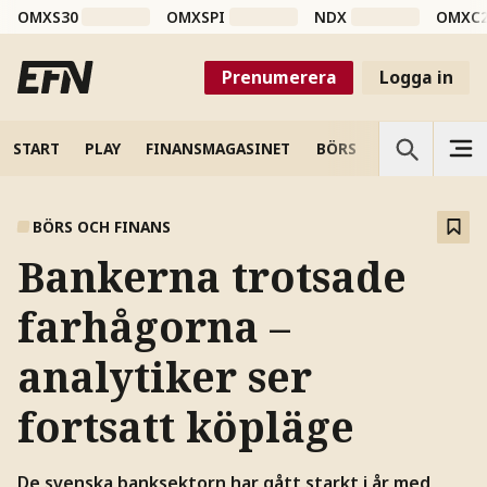
OMXS30
OMXSPI
NDX
OMXC
Prenumerera
Logga in
START
PLAY
FINANSMAGASINET
BÖRS
VETENSKAP
BÖRS OCH FINANS
Bankerna trotsade
farhågorna –
analytiker ser
fortsatt köpläge
De svenska banksektorn har gått starkt i år med