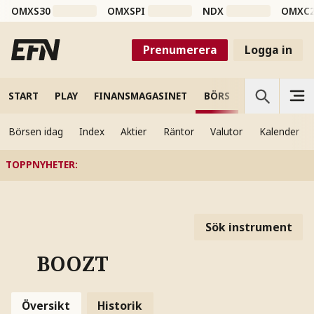
OMXS30
OMXSPI
NDX
OMXC
Prenumerera
Logga in
START
PLAY
FINANSMAGASINET
BÖRS
VETENSKAP
Börsen idag
Index
Aktier
Räntor
Valutor
Kalender
TOPPNYHETER
:
Sök instrument
BOOZT
Översikt
Historik