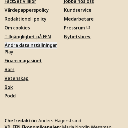
FactSet villkor
Jobba hos oss
Värdepapperspolicy
Kundservice
Redaktionell policy
Medarbetare
Om cookies
Pressrum
Tillgänglighet på EFN
Nyhetsbrev
Ändra datainställningar
Play
Finansmagasinet
Börs
Vetenskap
Bok
Podd
Chefredaktör:
Anders Hägerstrand
VD, EFN Ekonomikanalen:
Maria Nordin Wessman