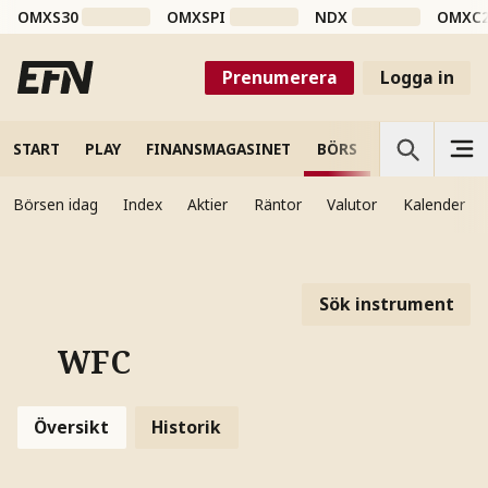
OMXS30
OMXSPI
NDX
OMXC
Prenumerera
Logga in
START
PLAY
FINANSMAGASINET
BÖRS
VETENSKAP
Börsen idag
Index
Aktier
Räntor
Valutor
Kalender
Sök instrument
WFC
Översikt
Historik