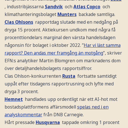
, industribjässarna
Sandvik
och
Atlas Copco
och
klimathanteringsbolaget
Munters
backade samtliga.
Clas Ohlsons
rapportdag slutade med en nedgång på
dryga 15 procent. Aktiekursen undkom med några få
procenttiondelars marginal den värsta handelsdagen
någonsin för bolaget i oktober 2022. ”
Har vi läst samma
rapport? Den andas mer framgång än motgång
”, skriver
EFN:s analytiker Martin Blomgren om marknadens dom
över detaljhandelsbolagets rapportsiffror.
Clas Ohlson-konkurrenten
Rusta
fortsatte samtidigt
uppåt efter tisdagens rapportrusning och lyfte med
dryga 3 procent.
Hemnet
handlades upp ordentligt när ett AI-hot mot
bostadsplattformens affärsmodell
spelas ned i en
analyskommentar
från DNB Carnegie.
Hårt pressade
Husqvarna
tappade omkring 1 procent