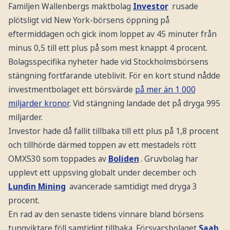
Familjen Wallenbergs maktbolag
Investor
rusade
plötsligt vid New York-börsens öppning på
eftermiddagen och gick inom loppet av 45 minuter från
minus 0,5 till ett plus på som mest knappt 4 procent.
Bolagsspecifika nyheter hade vid Stockholmsbörsens
stängning fortfarande uteblivit. För en kort stund nådde
investmentbolaget ett börsvärde
på mer än 1 000
miljarder kronor
. Vid stängning landade det på dryga 995
miljarder.
Investor hade då fallit tillbaka till ett plus på 1,8 procent
och tillhörde därmed toppen av ett mestadels rött
OMXS30 som toppades av
Boliden
. Gruvbolag har
upplevt ett uppsving globalt under december och
Lundin Mining
avancerade samtidigt med dryga 3
procent.
En rad av den senaste tidens vinnare bland börsens
tungviktare föll samtidigt tillbaka. Försvarsbolaget
Saab