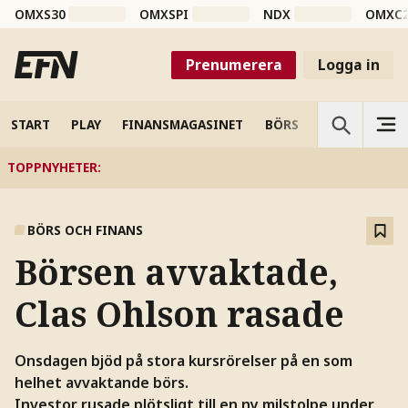
OMXS30
OMXSPI
NDX
OMXC
Prenumerera
Logga in
START
PLAY
FINANSMAGASINET
BÖRS
VETENSKAP
TOPPNYHETER
:
BÖRS OCH FINANS
Börsen avvaktade,
Clas Ohlson rasade
Onsdagen bjöd på stora kursrörelser på en som
helhet avvaktande börs.
Investor rusade plötsligt till en ny milstolpe under