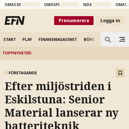
OMXS30
OMXSPI
NDX
OMXC
Prenumerera
Logga in
START
PLAY
FINANSMAGASINET
BÖRS
VETENSKAP
TOPPNYHETER
:
FÖRETAGANDE
Efter miljöstriden i
Eskilstuna: Senior
Material lanserar ny
batteriteknik