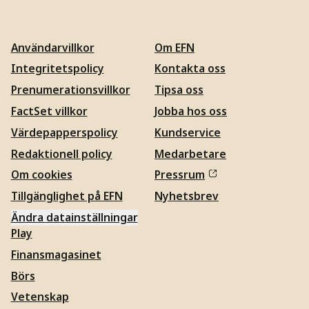
Användarvillkor
Om EFN
Integritetspolicy
Kontakta oss
Prenumerationsvillkor
Tipsa oss
FactSet villkor
Jobba hos oss
Värdepapperspolicy
Kundservice
Redaktionell policy
Medarbetare
Om cookies
Pressrum
Tillgänglighet på EFN
Nyhetsbrev
Ändra datainställningar
Play
Finansmagasinet
Börs
Vetenskap