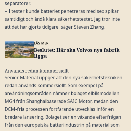
separatorer.
– I tester kunde batteriet penetreras med sex spikar
samtidigt och ändå klara säkerhetstestet. Jag tror inte
att det har gjorts tidigare, säger Steven Zhang.
LÄS MER
Beslutet: Här ska Volvos nya fabrik
ligga
Används redan kommersiellt
Senior Material uppger att den nya säkerhetstekniken
redan används kommersiellt. Som exempel på
användningsområden nämner bolaget elbilsmodellen
MG4 från Shanghaibaserade SAIC Motor, medan den
DCM-fria processen fortfarande utvecklas inför en
bredare lansering. Bolaget ser en växande efterfrågan
från den europeiska batteriindustrin på material som