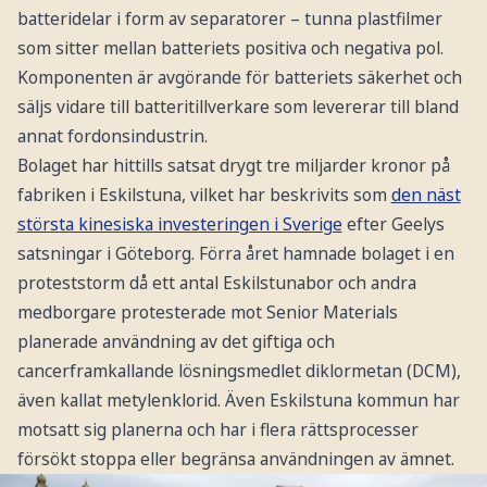
batteridelar i form av separatorer – tunna plastfilmer
som sitter mellan batteriets positiva och negativa pol.
Komponenten är avgörande för batteriets säkerhet och
säljs vidare till batteritillverkare som levererar till bland
annat fordonsindustrin.
Bolaget har hittills satsat drygt tre miljarder kronor på
fabriken i Eskilstuna, vilket har beskrivits som
den näst
största kinesiska investeringen i Sverige
efter Geelys
satsningar i Göteborg. Förra året hamnade bolaget i en
proteststorm då ett antal Eskilstunabor och andra
medborgare protesterade mot Senior Materials
planerade användning av det giftiga och
cancerframkallande lösningsmedlet diklormetan (DCM),
även kallat metylenklorid. Även Eskilstuna kommun har
motsatt sig planerna och har i flera rättsprocesser
försökt stoppa eller begränsa användningen av ämnet.