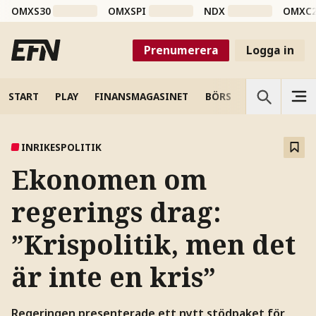
OMXS30
OMXSPI
NDX
OMXC
Prenumerera
Logga in
START
PLAY
FINANSMAGASINET
BÖRS
VETENSKAP
INRIKESPOLITIK
Ekonomen om
regerings drag:
”Krispolitik, men det
är inte en kris”
Regeringen presenterade ett nytt stödpaket för