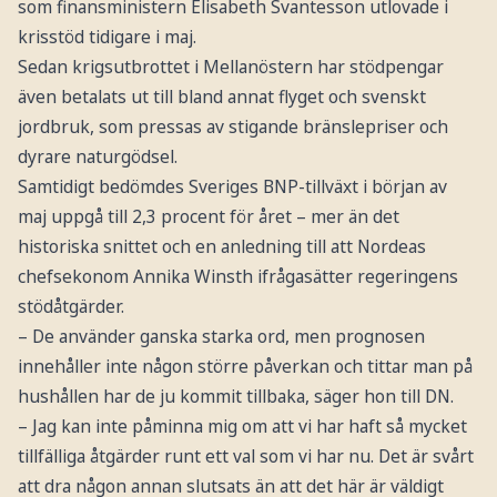
som finansministern Elisabeth Svantesson utlovade i
krisstöd tidigare i maj.
Sedan krigsutbrottet i Mellanöstern har stödpengar
även betalats ut till bland annat flyget och svenskt
jordbruk, som pressas av stigande bränslepriser och
dyrare naturgödsel.
Samtidigt bedömdes Sveriges BNP-tillväxt i början av
maj uppgå till 2,3 procent för året – mer än det
historiska snittet och en anledning till att Nordeas
chefsekonom Annika Winsth ifrågasätter regeringens
stödåtgärder.
– De använder ganska starka ord, men prognosen
innehåller inte någon större påverkan och tittar man på
hushållen har de ju kommit tillbaka, säger hon till DN.
– Jag kan inte påminna mig om att vi har haft så mycket
tillfälliga åtgärder runt ett val som vi har nu. Det är svårt
att dra någon annan slutsats än att det här är väldigt