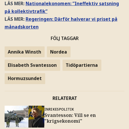
LÄS MER:
Nationalekonomen: ”Ineffektiv satsning
på kollektivtrafik”
LÄS MER:
Regeringen: Därför halverar vi priset på
månadskorten
FÖLJ TAGGAR
Annika Winsth
Nordea
Elisabeth Svantesson
Tidöpartierna
Hormuzsundet
RELATERAT
INRIKESPOLITIK
Svantesson: Vill se en
"krigsekonomi"